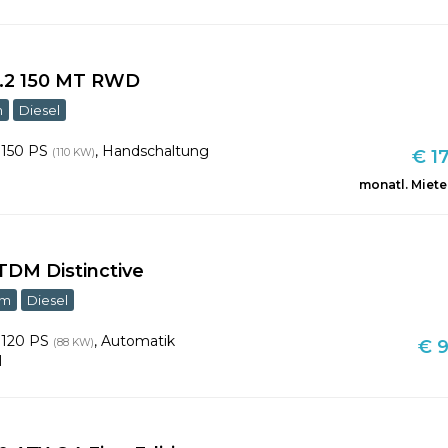
 2.2 150 MT RWD
m
Diesel
,
150 PS
,
Handschaltung
(110 KW)
€ 17
monatl. Miete
JTDM Distinctive
km
Diesel
,
120 PS
,
Automatik
(88 KW)
€ 9
l