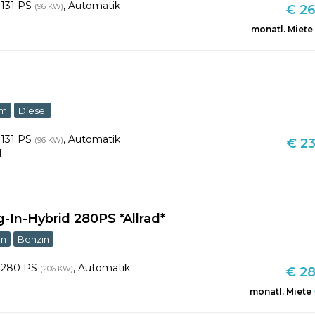
,
131 PS
,
Automatik
(96 KW)
€ 26
monatl. Miete
km
Diesel
,
131 PS
,
Automatik
(96 KW)
€ 23
l
g-In-Hybrid 280PS *Allrad*
km
Benzin
,
280 PS
,
Automatik
(206 KW)
€ 28
monatl. Miete