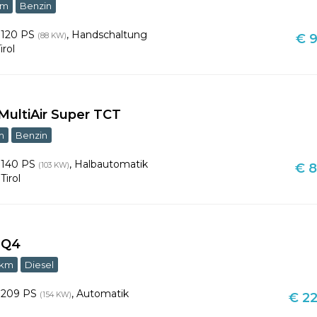
km
Benzin
,
120 PS
,
Handschaltung
(88 KW)
€ 9
irol
 MultiAir Super TCT
m
Benzin
,
140 PS
,
Halbautomatik
(103 KW)
€ 8
,
Tirol
r Q4
 km
Diesel
,
209 PS
,
Automatik
(154 KW)
€ 22