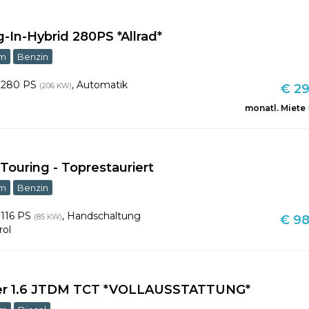
g-In-Hybrid 280PS *Allrad*
km
Benzin
,
280 PS
,
Automatik
(206 KW)
€ 29
monatl. Miete
 Touring - Toprestauriert
km
Benzin
,
116 PS
,
Handschaltung
(85 KW)
€ 98
rol
uper 1.6 JTDM TCT *VOLLAUSSTATTUNG*