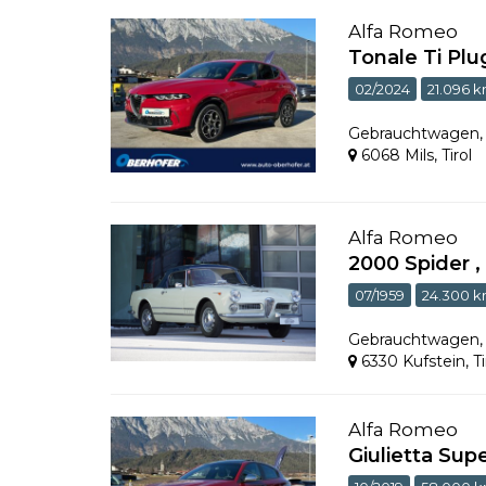
Alfa Romeo
Tonale Ti Plu
02/2024
21.096 
Gebrauchtwagen
6068 Mils
,
Tirol
Alfa Romeo
2000 Spider ,
07/1959
24.300 
Gebrauchtwagen
6330 Kufstein
,
Ti
Alfa Romeo
Giulietta S