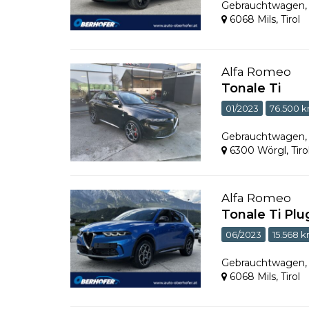
Gebrauchtwagen
6068 Mils
,
Tirol
Alfa Romeo
Tonale Ti
01/2023
76.500 
Gebrauchtwagen
6300 Wörgl
,
Tiro
Alfa Romeo
Tonale Ti Plu
06/2023
15.568 
Gebrauchtwagen
6068 Mils
,
Tirol