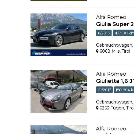
Alfa Romeo
Giulia Super
11/2016
119.500 k
Gebrauchtwagen
6068 Mils
,
Tirol
Alfa Romeo
Giulietta 1,6 
01/2017
158.604 
Gebrauchtwagen
6263 Fügen
,
Tiro
Alfa Romeo