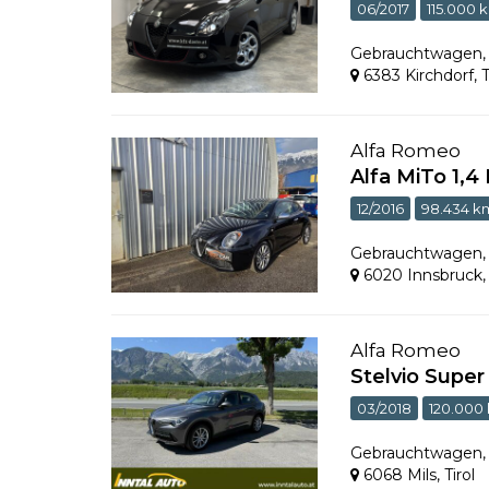
06/2017
115.000 
Gebrauchtwagen
6383 Kirchdorf
,
T
Alfa Romeo
Alfa MiTo 1,4
12/2016
98.434 k
Gebrauchtwagen
6020 Innsbruck
Alfa Romeo
Stelvio Supe
03/2018
120.000
Gebrauchtwagen
6068 Mils
,
Tirol