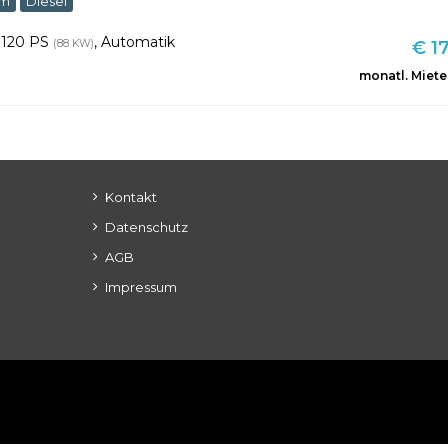
km
Diesel
,
120 PS
,
Automatik
(88 KW)
€ 17
monatl. Miete
Kontakt
Datenschutz
AGB
Impressum