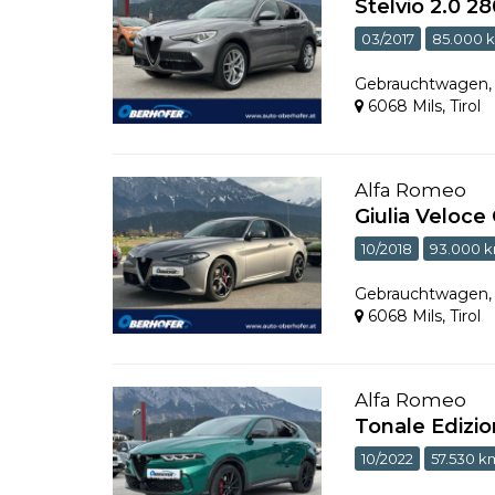
Stelvio 2.0 2
03/2017
85.000 
Gebrauchtwagen
6068 Mils
,
Tirol
Alfa Romeo
Giulia Veloc
10/2018
93.000 
Gebrauchtwagen
6068 Mils
,
Tirol
Alfa Romeo
Tonale Edizi
10/2022
57.530 k