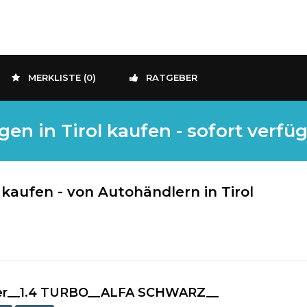
MERKLISTE (
0
)
RATGEBER
n in Tirol kaufen - sofort verfü
aufen - von Autohändlern in Tirol
uper__1.4 TURBO__ALFA SCHWARZ__