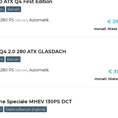
80 ATX Q4 First Edition
km
Benzin
,
280 PS
,
Automatik
(206 KW)
€ 25
monatl. Miete
e Q4 2.0 280 ATX GLASDACH
km
Benzin
,
280 PS
,
Automatik
(206 KW)
€ 31
monatl. Miete
one Speciale MHEV 130PS DCT
m
Elektro/Benzin (Hybrid)