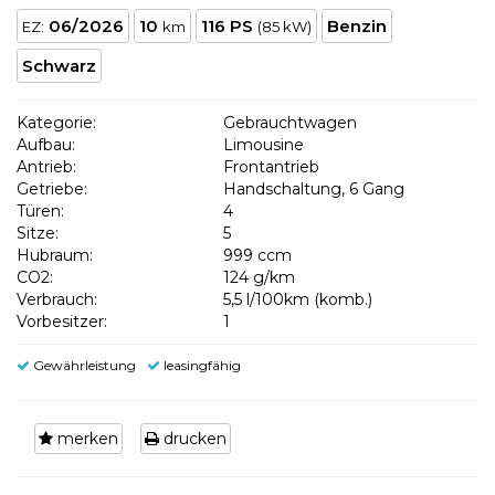
06/2026
10
116 PS
Benzin
EZ:
km
(85 kW)
Schwarz
Kategorie:
Gebrauchtwagen
Aufbau:
Limousine
Antrieb:
Frontantrieb
Getriebe:
Handschaltung, 6 Gang
Türen:
4
Sitze:
5
Hubraum:
999 ccm
CO2:
124 g/km
Verbrauch:
5,5 l/100km (komb.)
Vorbesitzer:
1
Gewährleistung
leasingfähig
merken
drucken