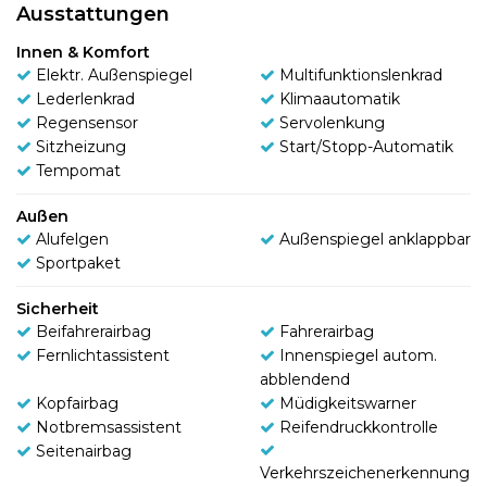
Ausstattungen
Innen & Komfort
Elektr. Außenspiegel
Multifunktionslenkrad
Lederlenkrad
Klimaautomatik
Regensensor
Servolenkung
Sitzheizung
Start/Stopp-Automatik
Tempomat
Außen
Alufelgen
Außenspiegel anklappbar
Sportpaket
Sicherheit
Beifahrerairbag
Fahrerairbag
Fernlichtassistent
Innenspiegel autom.
abblendend
Kopfairbag
Müdigkeitswarner
Notbremsassistent
Reifendruckkontrolle
Seitenairbag
Verkehrszeichenerkennung