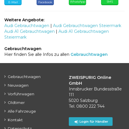
WhatsApp
SMS
E-Mail
Facebook
Weitere Angebote:
Audi Gebrauchtwagen
|
Audi Gebrauchtwagen Steiermark
Audi A1 Gebrauchtwagen
|
Audi A1 Gebrauchtwagen
Steiermark
Gebrauchtwagen
Hier finden Sie alle Infos zu allen
Gebrauchtwagen
Gebrauchtwagen
ZWEISPURIG Online
GmbH
Neuwagen
Innsbrucker Bundesstraße
Vorführwagen
111
5020 Salzburg
Oldtimer
Tel. 0800 222 744
Alle Fahrzeuge
Kontakt
Login für Händler
Datenschutz