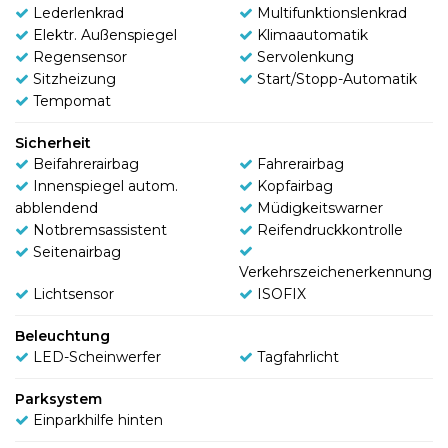
Lederlenkrad
Multifunktionslenkrad
Elektr. Außenspiegel
Klimaautomatik
Regensensor
Servolenkung
Sitzheizung
Start/Stopp-Automatik
Tempomat
Sicherheit
Beifahrerairbag
Fahrerairbag
Innenspiegel autom.
Kopfairbag
abblendend
Müdigkeitswarner
Notbremsassistent
Reifendruckkontrolle
Seitenairbag
Verkehrszeichenerkennung
Lichtsensor
ISOFIX
Beleuchtung
LED-Scheinwerfer
Tagfahrlicht
Parksystem
Einparkhilfe hinten