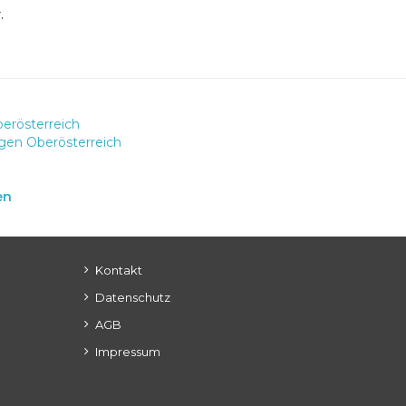
.
erösterreich
gen Oberösterreich
en
Kontakt
Datenschutz
AGB
Impressum