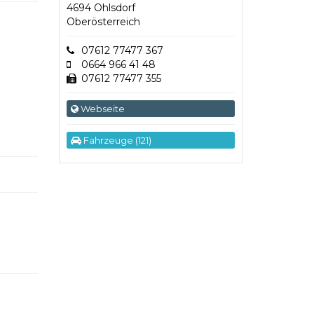
4694 Ohlsdorf
Oberösterreich
07612 77477 367
0664 966 41 48
07612 77477 355
Webseite
Fahrzeuge (121)