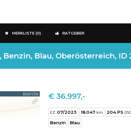
MERKLISTE (
0
)
RATGEBER
Benzin, Blau, Oberösterreich, ID
Bild 1/36
€ 36.997,-
07/2023
18.047
204 PS
EZ:
km
(15
Benzin
Blau