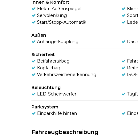
Innen & Komfort
Elektr. Außenspiegel
Klim
Servolenkung
Sport
Start/Stopp-Automatik
Lede
Außen
Anhängerkupplung
Dach
Sicherheit
Beifahrerairbag
Fahr
Kopfairbag
Reif
Verkehrszeichenerkennung
ISOF
Beleuchtung
LED-Scheinwerfer
Tagfa
Parksystem
Einparkhilfe hinten
Einpa
Fahrzeugbeschreibung