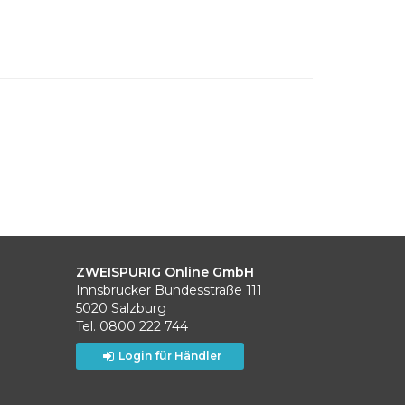
ZWEISPURIG Online GmbH
Innsbrucker Bundesstraße 111
5020 Salzburg
Tel. 0800 222 744
Login für Händler