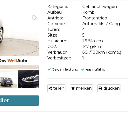
Kategorie:
Gebrauchtwagen
Aufbau:
Kombi
Antrieb:
Frontantrieb
Getriebe:
Automatik, 7 Gang
Türen:
4
Sitze:
5
Hubraum:
1.984 ccm
CO2:
147 g/km
Verbrauch:
6,5 l/100km (komb.)
Vorbesitzer:
1
Gewährleistung
leasingfähig
teilen
merken
drucken
dler