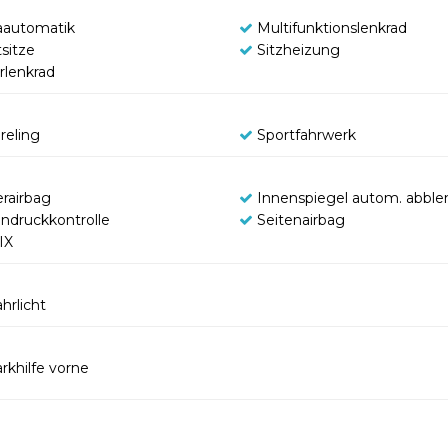
aautomatik
Multifunktionslenkrad
sitze
Sitzheizung
rlenkrad
reling
Sportfahrwerk
erairbag
Innenspiegel autom. abbl
endruckkontrolle
Seitenairbag
IX
hrlicht
rkhilfe vorne