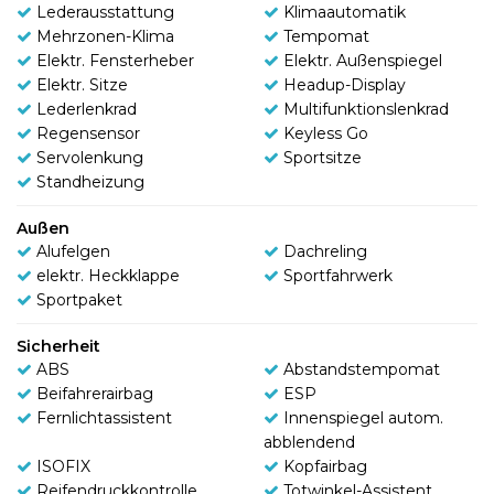
Lederausstattung
Klimaautomatik
Mehrzonen-Klima
Tempomat
Elektr. Fensterheber
Elektr. Außenspiegel
Elektr. Sitze
Headup-Display
Lederlenkrad
Multifunktionslenkrad
Regensensor
Keyless Go
Servolenkung
Sportsitze
Standheizung
Außen
Alufelgen
Dachreling
elektr. Heckklappe
Sportfahrwerk
Sportpaket
Sicherheit
ABS
Abstandstempomat
Beifahrerairbag
ESP
Fernlichtassistent
Innenspiegel autom.
abblendend
ISOFIX
Kopfairbag
Reifendruckkontrolle
Totwinkel-Assistent