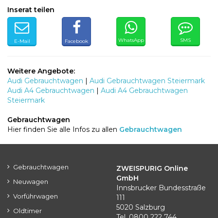
Inserat teilen
WhatsApp
SMS
E-Mail
Facebook
Weitere Angebote:
Audi Gebrauchtwagen
|
Audi Gebrauchtwagen Steiermark
Audi A4 Gebrauchtwagen
|
Audi A4 Gebrauchtwagen
Steiermark
Gebrauchtwagen
Hier finden Sie alle Infos zu allen
Gebrauchtwagen
Gebrauchtwagen
ZWEISPURIG Online
GmbH
Neuwagen
Innsbrucker Bundesstraße
Vorführwagen
111
5020 Salzburg
Oldtimer
Tel. 0800 222 744