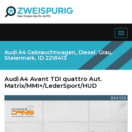
Togg
navig
Audi A4 Gebrauchtwagen, Diesel, Grau,
Steiermark, ID 2218413
Audi
A4 Avant TDI quattro Aut.
Matrix/MMI+/LederSport/HUD
Bild 1/28