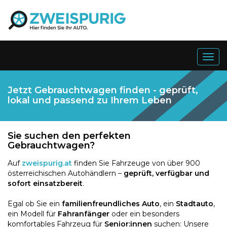
Togg
navig
Jetzt Gebrauchtwagen finden - geprüft,
lokal und passend zu Ihrem Leben
Sie suchen den perfekten
Gebrauchtwagen?
Auf
zweispurig.at
finden Sie Fahrzeuge von über 900
österreichischen Autohändlern –
geprüft, verfügbar und
sofort einsatzbereit
.
Egal ob Sie ein
familienfreundliches Auto
, ein
Stadtauto
,
ein Modell für
Fahranfänger
oder ein besonders
komfortables Fahrzeug für
Senior:innen
suchen: Unsere