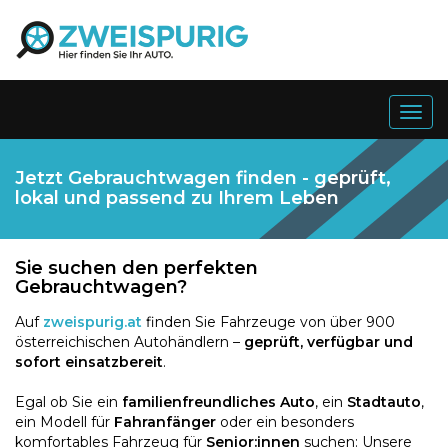
Togg
navig
Jetzt Gebrauchtwagen finden - geprüft,
lokal und passend zu Ihrem Leben
Sie suchen den perfekten
Gebrauchtwagen?
Auf
zweispurig.at
finden Sie Fahrzeuge von über 900
österreichischen Autohändlern –
geprüft, verfügbar und
sofort einsatzbereit
.
Egal ob Sie ein
familienfreundliches Auto
, ein
Stadtauto
,
ein Modell für
Fahranfänger
oder ein besonders
komfortables Fahrzeug für
Senior:innen
suchen: Unsere