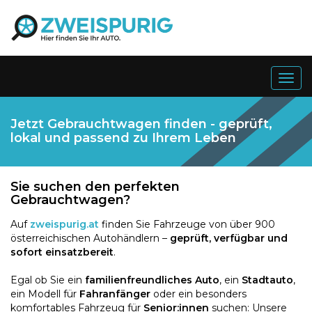
Togg
navig
Jetzt Gebrauchtwagen finden - geprüft,
lokal und passend zu Ihrem Leben
Sie suchen den perfekten
Gebrauchtwagen?
Auf
zweispurig.at
finden Sie Fahrzeuge von über 900
österreichischen Autohändlern –
geprüft, verfügbar und
sofort einsatzbereit
.
Egal ob Sie ein
familienfreundliches Auto
, ein
Stadtauto
,
ein Modell für
Fahranfänger
oder ein besonders
komfortables Fahrzeug für
Senior:innen
suchen: Unsere