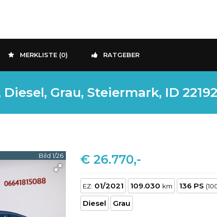
MERKLISTE (
0
)
RATGEBER
iesel, Grau, Steiermark, ID 2219
Bild 1/26
€ 26.770,-
01/2021
109.030
136 PS
EZ:
km
(10
Diesel
Grau