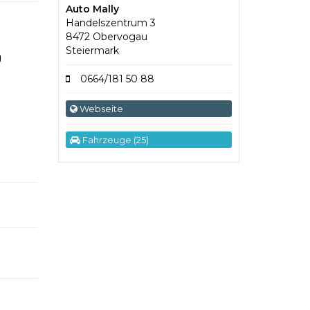
Auto Mally
Handelszentrum 3
8472 Obervogau
Steiermark
g
0664/181 50 88
Webseite
Fahrzeuge (25)