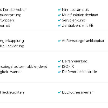
tr. Fensterheber
Klimaautomatik
rausstattung
Multifunktionslenkrad
ltwippen
Servolenkung
pomat
Zentralverr. mit FB
ngerkupplung
Außenspiegel anklappbar
llic-Lackierung
Beifahrerairbag
nspiegel autom. abblendend
ISOFIX
gkeitswarner
Reifendruckkontrolle
Heckleuchten
LED-Scheinwerfer