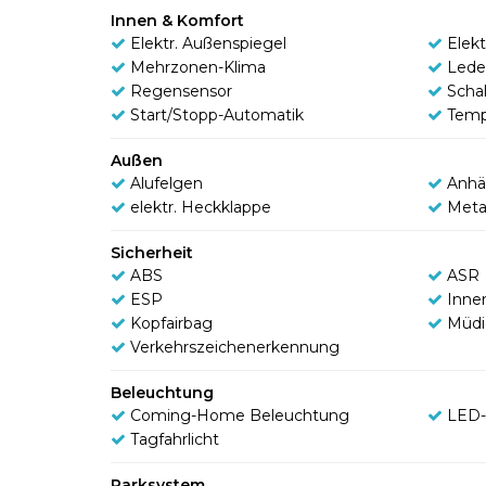
Innen & Komfort
Elektr. Außenspiegel
Elek
Mehrzonen-Klima
Lede
Regensensor
Scha
Start/Stopp-Automatik
Tem
Außen
Alufelgen
Anhä
elektr. Heckklappe
Meta
Sicherheit
ABS
ASR
ESP
Inne
Kopfairbag
Müdi
Verkehrszeichenerkennung
Beleuchtung
Coming-Home Beleuchtung
LED-
Tagfahrlicht
Parksystem