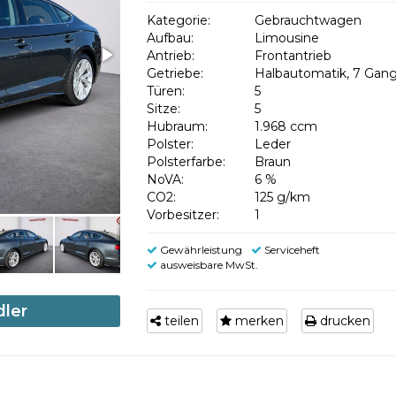
Kategorie:
Gebrauchtwagen
Aufbau:
Limousine
Antrieb:
Frontantrieb
Getriebe:
Halbautomatik, 7 Gan
Türen:
5
Sitze:
5
Hubraum:
1.968 ccm
Polster:
Leder
Polsterfarbe:
Braun
NoVA:
6 %
CO2:
125 g/km
Vorbesitzer:
1
Gewährleistung
Serviceheft
ausweisbare MwSt.
dler
teilen
merken
drucken