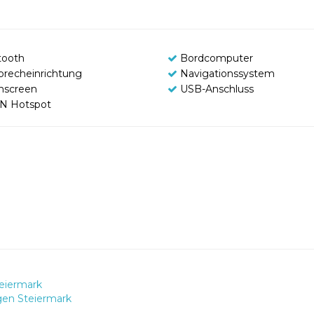
tooth
Bordcomputer
sprecheinrichtung
Navigationssystem
hscreen
USB-Anschluss
N Hotspot
eiermark
gen Steiermark