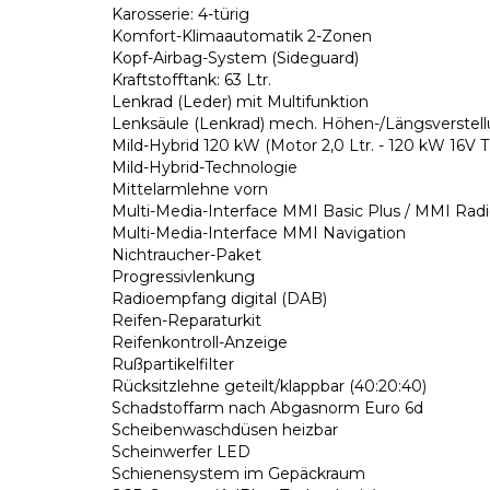
Karosserie: 4-türig
Komfort-Klimaautomatik 2-Zonen
Kopf-Airbag-System (Sideguard)
Kraftstofftank: 63 Ltr.
Lenkrad (Leder) mit Multifunktion
Lenksäule (Lenkrad) mech. Höhen-/Längsverstel
Mild-Hybrid 120 kW (Motor 2,0 Ltr. - 120 kW 16V T
Mild-Hybrid-Technologie
Mittelarmlehne vorn
Multi-Media-Interface MMI Basic Plus / MMI Radi
Multi-Media-Interface MMI Navigation
Nichtraucher-Paket
Progressivlenkung
Radioempfang digital (DAB)
Reifen-Reparaturkit
Reifenkontroll-Anzeige
Rußpartikelfilter
Rücksitzlehne geteilt/klappbar (40:20:40)
Schadstoffarm nach Abgasnorm Euro 6d
Scheibenwaschdüsen heizbar
Scheinwerfer LED
Schienensystem im Gepäckraum