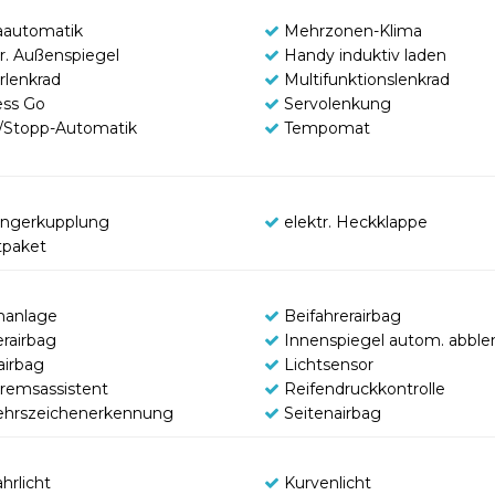
aautomatik
Mehrzonen-Klima
tr. Außenspiegel
Handy induktiv laden
rlenkrad
Multifunktionslenkrad
ess Go
Servolenkung
t/Stopp-Automatik
Tempomat
ngerkupplung
elektr. Heckklappe
tpaket
manlage
Beifahrerairbag
erairbag
Innenspiegel autom. abbl
airbag
Lichtsensor
remsassistent
Reifendruckkontrolle
ehrszeichenerkennung
Seitenairbag
hrlicht
Kurvenlicht