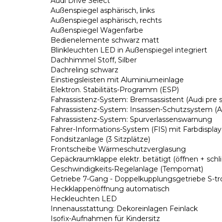
Audi Drive Select
Außenspiegel asphärisch, links
Außenspiegel asphärisch, rechts
Außenspiegel Wagenfarbe
Bedienelemente schwarz matt
Blinkleuchten LED in Außenspiegel integriert
Dachhimmel Stoff, Silber
Dachreling schwarz
Einstiegsleisten mit Aluminiumeinlage
Elektron. Stabilitäts-Programm (ESP)
Fahrassistenz-System: Bremsassistent (Audi pre s
Fahrassistenz-System: Insassen-Schutzsystem (Au
Fahrassistenz-System: Spurverlassenswarnung
Fahrer-Informations-System (FIS) mit Farbdisplay
Fondsitzanlage (3 Sitzplätze)
Frontscheibe Wärmeschutzverglasung
Gepäckraumklappe elektr. betätigt (öffnen + schl
Geschwindigkeits-Regelanlage (Tempomat)
Getriebe 7-Gang - Doppelkupplungsgetriebe S-tr
Heckklappenöffnung automatisch
Heckleuchten LED
Innenausstattung: Dekoreinlagen Feinlack
Isofix-Aufnahmen für Kindersitz