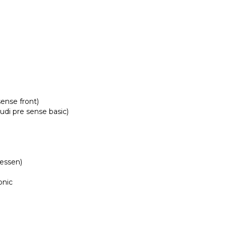
ense front)
di pre sense basic)
iessen)
onic