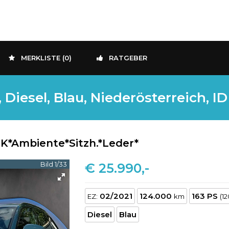
MERKLISTE (
0
)
RATGEBER
iesel, Blau, Niederösterreich, ID
HK*Ambiente*Sitzh.*Leder*
Bild 1/33
€ 25.990,-
02/2021
124.000
163 PS
EZ:
km
(1
Diesel
Blau