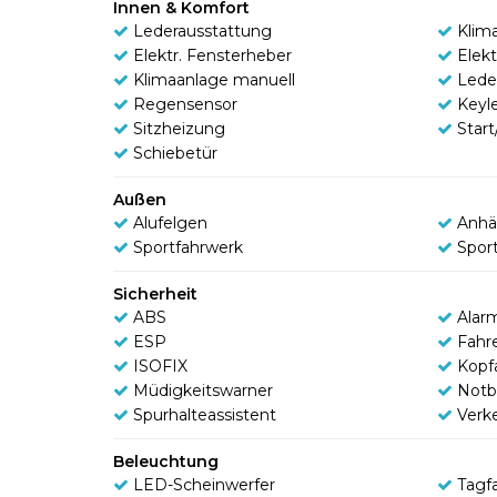
Innen & Komfort
Lederausstattung
Klim
Elektr. Fensterheber
Elek
Klimaanlage manuell
Lede
Regensensor
Keyl
Sitzheizung
Star
Schiebetür
Außen
Alufelgen
Anhä
Sportfahrwerk
Spor
Sicherheit
ABS
Alar
ESP
Fahr
ISOFIX
Kopf
Müdigkeitswarner
Notb
Spurhalteassistent
Verk
Beleuchtung
LED-Scheinwerfer
Tagfa