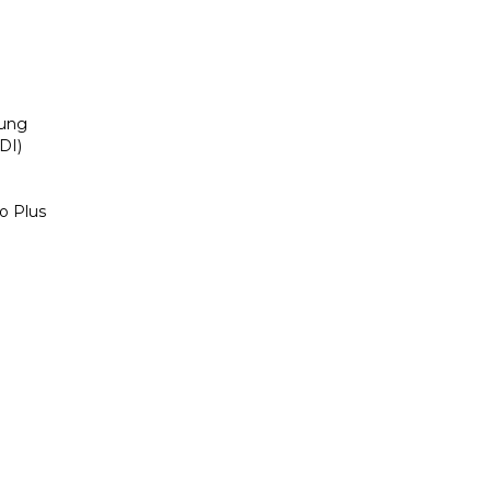
lung
DI)
o Plus