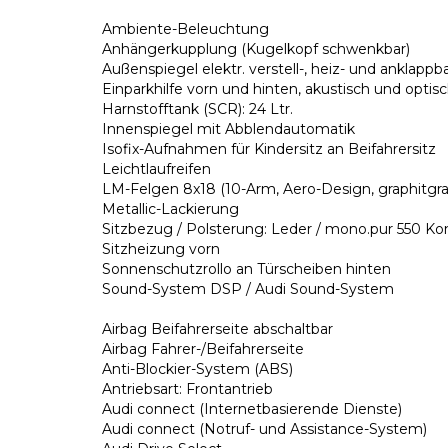
Ambiente-Beleuchtung
Anhängerkupplung (Kugelkopf schwenkbar)
Außenspiegel elektr. verstell-, heiz- und anklappb
Einparkhilfe vorn und hinten, akustisch und optis
Harnstofftank (SCR): 24 Ltr.
Innenspiegel mit Abblendautomatik
Isofix-Aufnahmen für Kindersitz an Beifahrersitz
Leichtlaufreifen
LM-Felgen 8x18 (10-Arm, Aero-Design, graphitgra
Metallic-Lackierung
Sitzbezug / Polsterung: Leder / mono.pur 550 K
Sitzheizung vorn
Sonnenschutzrollo an Türscheiben hinten
Sound-System DSP / Audi Sound-System
Airbag Beifahrerseite abschaltbar
Airbag Fahrer-/Beifahrerseite
Anti-Blockier-System (ABS)
Antriebsart: Frontantrieb
Audi connect (Internetbasierende Dienste)
Audi connect (Notruf- und Assistance-System)