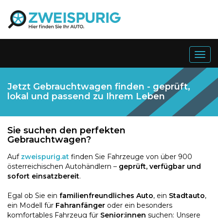
Togg
navig
Jetzt Gebrauchtwagen finden - geprüft,
lokal und passend zu Ihrem Leben
Sie suchen den perfekten
Gebrauchtwagen?
Auf
zweispurig.at
finden Sie Fahrzeuge von über 900
österreichischen Autohändlern –
geprüft, verfügbar und
sofort einsatzbereit
.
Egal ob Sie ein
familienfreundliches Auto
, ein
Stadtauto
,
ein Modell für
Fahranfänger
oder ein besonders
komfortables Fahrzeug für
Senior:innen
suchen: Unsere