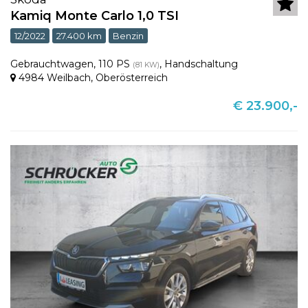
Kamiq Monte Carlo 1,0 TSI
12/2022
27.400 km
Benzin
Gebrauchtwagen
,
110 PS
,
Handschaltung
(81 KW)
4984 Weilbach
,
Oberösterreich
€ 23.900,-