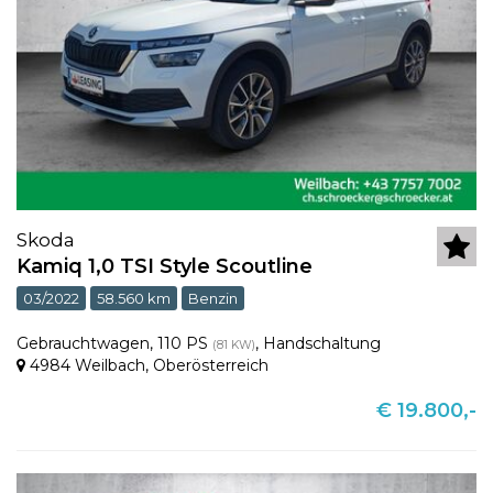
Skoda
Kamiq 1,0 TSI Style Scoutline
03/2022
58.560 km
Benzin
Gebrauchtwagen
,
110 PS
,
Handschaltung
(81 KW)
4984 Weilbach
,
Oberösterreich
€ 19.800,-