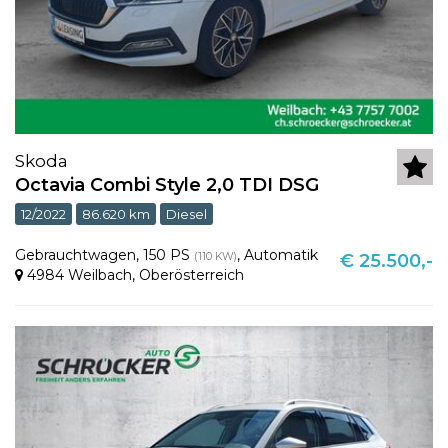
Skoda
Octavia Combi Style 2,0 TDI DSG
12/2022
86.620 km
Diesel
Gebrauchtwagen
,
150 PS
,
Automatik
(110 KW)
€ 25.500,-
4984 Weilbach
,
Oberösterreich