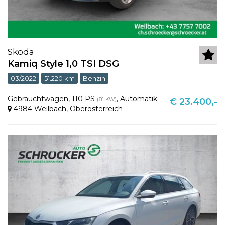
Skoda
Kamiq Style 1,0 TSI DSG
03/2022
51.220 km
Benzin
Gebrauchtwagen
,
110 PS
,
Automatik
(81 KW)
€ 23.400,-
4984 Weilbach
,
Oberösterreich