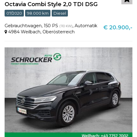
Octavia Combi Style 2,0 TDI DSG
07/2020
98.000 km
Diesel
Gebrauchtwagen
,
150 PS
,
Automatik
(110 KW)
€ 20.900,-
4984 Weilbach
,
Oberösterreich