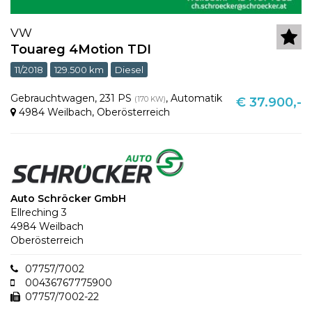
VW
Touareg 4Motion TDI
11/2018
129.500 km
Diesel
Gebrauchtwagen
,
231 PS
,
Automatik
(170 KW)
€ 37.900,-
4984 Weilbach
,
Oberösterreich
Auto Schröcker GmbH
Ellreching 3
4984 Weilbach
Oberösterreich
07757/7002
00436767775900
07757/7002-22