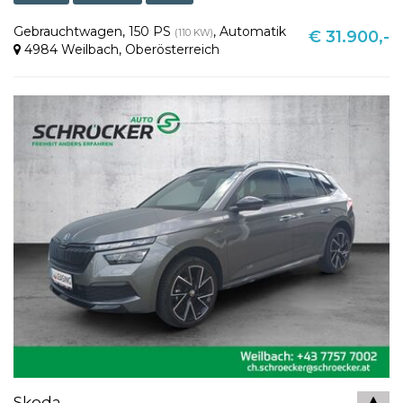
Gebrauchtwagen
,
150 PS
,
Automatik
(110 KW)
€ 31.900,-
4984 Weilbach
,
Oberösterreich
Skoda