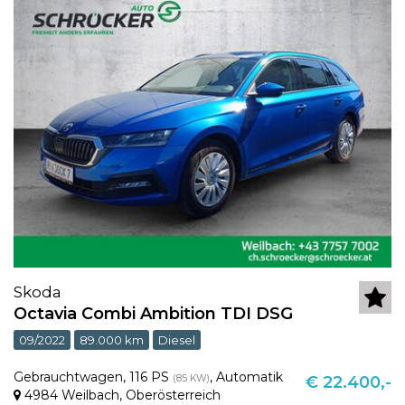
Skoda
Octavia Combi Ambition TDI DSG
09/2022
89.000 km
Diesel
Gebrauchtwagen
,
116 PS
,
Automatik
(85 KW)
€ 22.400,-
4984 Weilbach
,
Oberösterreich