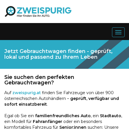
Togg
navig
Jetzt Gebrauchtwagen finden - geprüft,
lokal und passend zu Ihrem Leben
Sie suchen den perfekten
Gebrauchtwagen?
Auf
zweispurig.at
finden Sie Fahrzeuge von über 900
österreichischen Autohändlern –
geprüft, verfügbar und
sofort einsatzbereit
.
Egal ob Sie ein
familienfreundliches Auto
, ein
Stadtauto
,
ein Modell für
Fahranfänger
oder ein besonders
komfortables Fahrzeug für
Senior:innen
suchen: Unsere