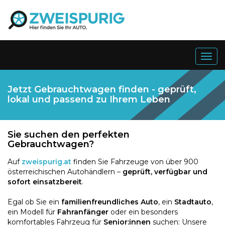
Togg
navig
Jetzt Gebrauchtwagen finden - geprüft,
lokal und passend zu Ihrem Leben
Sie suchen den perfekten
Gebrauchtwagen?
Auf
zweispurig.at
finden Sie Fahrzeuge von über 900
österreichischen Autohändlern –
geprüft, verfügbar und
sofort einsatzbereit
.
Egal ob Sie ein
familienfreundliches Auto
, ein
Stadtauto
,
ein Modell für
Fahranfänger
oder ein besonders
komfortables Fahrzeug für
Senior:innen
suchen: Unsere