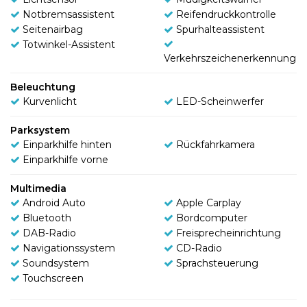
Notbremsassistent
Reifendruckkontrolle
Seitenairbag
Spurhalteassistent
Totwinkel-Assistent
Verkehrszeichenerkennung
Beleuchtung
Kurvenlicht
LED-Scheinwerfer
Parksystem
Einparkhilfe hinten
Rückfahrkamera
Einparkhilfe vorne
Multimedia
Android Auto
Apple Carplay
Bluetooth
Bordcomputer
DAB-Radio
Freisprecheinrichtung
Navigationssystem
CD-Radio
Soundsystem
Sprachsteuerung
Touchscreen