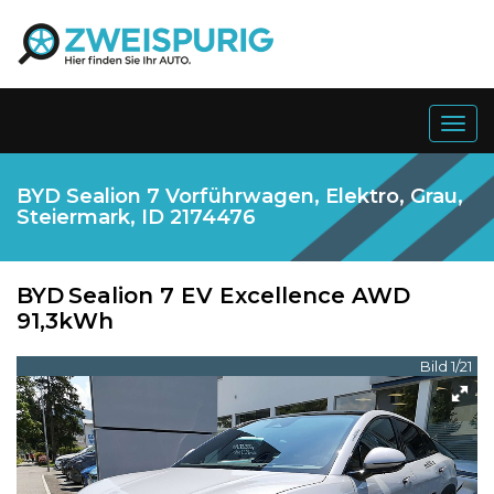
Togg
navig
BYD Sealion 7 Vorführwagen, Elektro, Grau,
Steiermark, ID 2174476
BYD
Sealion 7 EV Excellence AWD
91,3kWh
Bild 1/21