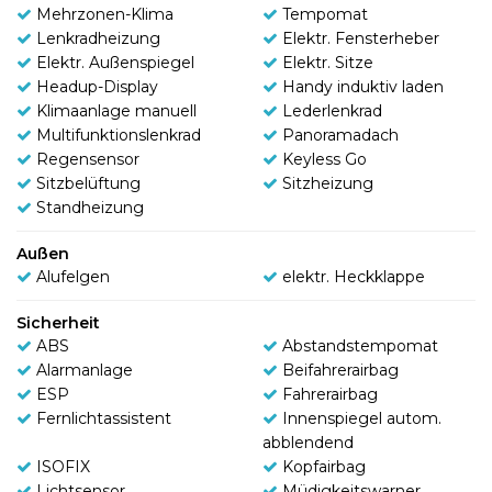
Mehrzonen-Klima
Tempomat
Lenkradheizung
Elektr. Fensterheber
Elektr. Außenspiegel
Elektr. Sitze
Headup-Display
Handy induktiv laden
Klimaanlage manuell
Lederlenkrad
Multifunktionslenkrad
Panoramadach
Regensensor
Keyless Go
Sitzbelüftung
Sitzheizung
Standheizung
Außen
Alufelgen
elektr. Heckklappe
Sicherheit
ABS
Abstandstempomat
Alarmanlage
Beifahrerairbag
ESP
Fahrerairbag
Fernlichtassistent
Innenspiegel autom.
abblendend
ISOFIX
Kopfairbag
Lichtsensor
Müdigkeitswarner