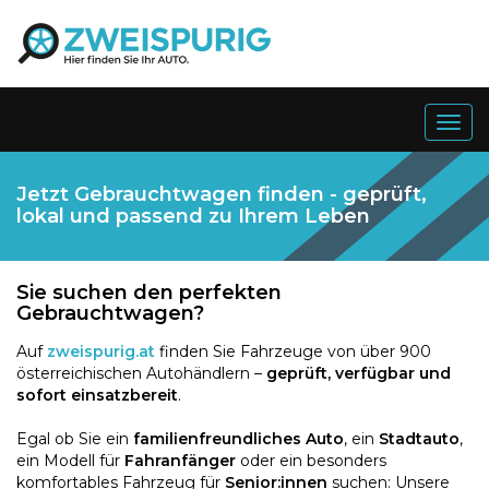
Togg
navig
Jetzt Gebrauchtwagen finden - geprüft,
lokal und passend zu Ihrem Leben
Sie suchen den perfekten
Gebrauchtwagen?
Auf
zweispurig.at
finden Sie Fahrzeuge von über 900
österreichischen Autohändlern –
geprüft, verfügbar und
sofort einsatzbereit
.
Egal ob Sie ein
familienfreundliches Auto
, ein
Stadtauto
,
ein Modell für
Fahranfänger
oder ein besonders
komfortables Fahrzeug für
Senior:innen
suchen: Unsere