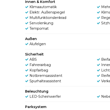
Innen & Komfort
Klimaautomatik
Mehr
Elektr. Außenspiegel
Klim
Multifunktionslenkrad
Rege
Servolenkung
Sitz
Tempomat
Außen
Alufelgen
Sicherheit
ABS
Beifa
Fahrerairbag
Inne
Kopfairbag
Lich
Notbremsassistent
Reif
Spurhalteassistent
Verk
Beleuchtung
LED-Scheinwerfer
Nebe
Parksystem