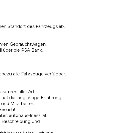
llen Standort des Fahrzeugs ab.
r Ihren Gebrauchtwagen
l über die PSA Bank.
ahezu alle Fahrzeuge verfügbar.
raturen aller Art
 auf die langjährige Erfahrung
 und Mitarbeiter.
Besuch!
r: autohaus-frieszl.at
he Beschreibung und