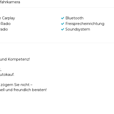
fahrkamera
e Carplay
Bluetooth
Radio
Freisprecheinrichtung
adio
Soundsystem
z und Kompetenz!
,
utokauf.
zögern Sie nicht –
uell und freundlich beraten!