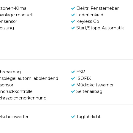
zonen-Klima
Elektr. Fensterheber
aanlage manuell
Lederlenkrad
nsensor
Keyless Go
heizung
Start/Stopp-Automatik
hrerairbag
ESP
nspiegel autom. abblendend
ISOFIX
tsensor
Müdigkeitswarner
endruckkontrolle
Seitenairbag
ehrszeichenerkennung
lscheinwerfer
Tagfahrlicht