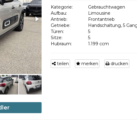
Kategorie:
Gebrauchtwagen
Aufbau:
Limousine
Antrieb:
Frontantrieb
Getriebe:
Handschaltung, 5 Gan
Türen:
5
Sitze:
5
Hubraum:
1.199 ccm
teilen
merken
drucken
dler