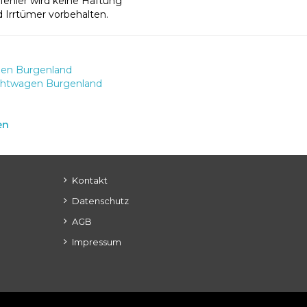
fehler wird keine Haftung
Irrtümer vorbehalten.
gen Burgenland
chtwagen Burgenland
en
Kontakt
Datenschutz
AGB
Impressum