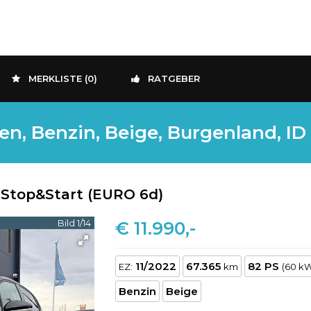
MERKLISTE (
0
)
RATGEBER
n, Benzin, Beige, Burgenland, ID
e Stop&Start (EURO 6d)
Bild 1/14
€ 11.990,-
11/2022
67.365
82 PS
EZ:
km
(60 k
Benzin
Beige