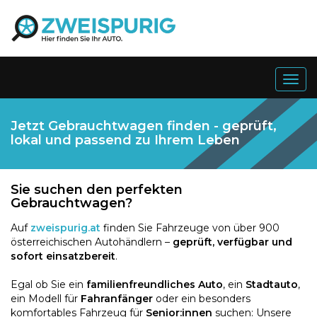
Togg
navig
Jetzt Gebrauchtwagen finden - geprüft,
lokal und passend zu Ihrem Leben
Sie suchen den perfekten
Gebrauchtwagen?
Auf
zweispurig.at
finden Sie Fahrzeuge von über 900
österreichischen Autohändlern –
geprüft, verfügbar und
sofort einsatzbereit
.
Egal ob Sie ein
familienfreundliches Auto
, ein
Stadtauto
,
ein Modell für
Fahranfänger
oder ein besonders
komfortables Fahrzeug für
Senior:innen
suchen: Unsere