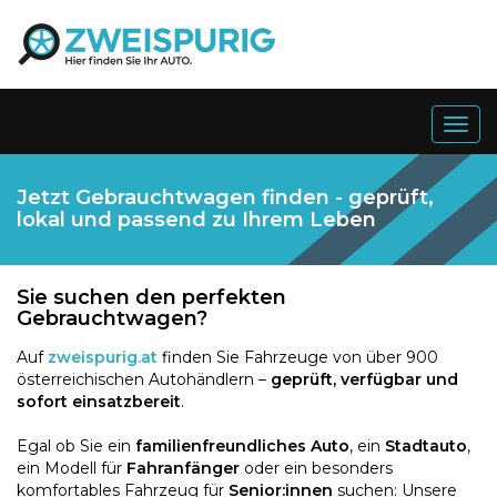
Togg
navig
Jetzt Gebrauchtwagen finden - geprüft,
lokal und passend zu Ihrem Leben
Sie suchen den perfekten
Gebrauchtwagen?
Auf
zweispurig.at
finden Sie Fahrzeuge von über 900
österreichischen Autohändlern –
geprüft, verfügbar und
sofort einsatzbereit
.
Egal ob Sie ein
familienfreundliches Auto
, ein
Stadtauto
,
ein Modell für
Fahranfänger
oder ein besonders
komfortables Fahrzeug für
Senior:innen
suchen: Unsere