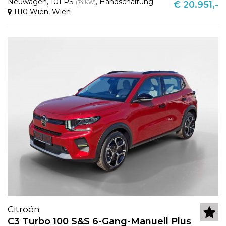
Neuwagen
,
101 PS
,
Handschaltung
(74 KW)
€ 20.951,-
1110 Wien
,
Wien
Citroën
C3 Turbo 100 S&S 6-Gang-Manuell Plus