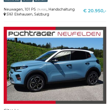
Neuwagen
,
101 PS
,
Handschaltung
(74 KW)
€ 20.950,-
5161 Elixhausen
,
Salzburg