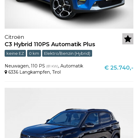
Citroën
C3 Hybrid 110PS Automatik Plus
keine EZ
0 km
Elektro/Benzin (Hybrid)
Neuwagen
,
110 PS
,
Automatik
(81 KW)
€ 25.740,-
6336 Langkampfen
,
Tirol