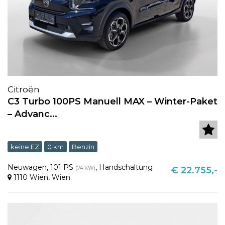
Citroën
C3 Turbo 100PS Manuell MAX – Winter-Paket
– Advanc...
keine EZ
0 km
Benzin
Neuwagen
,
101 PS
,
Handschaltung
(74 KW)
€ 22.755,-
1110 Wien
,
Wien