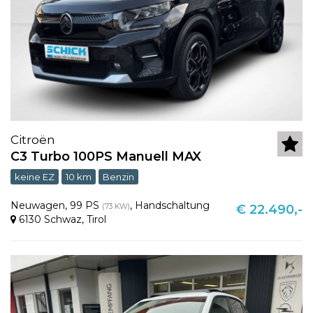
Citroën
C3 Turbo 100PS Manuell MAX
keine EZ
10 km
Benzin
Neuwagen
,
99 PS
,
Handschaltung
(73 KW)
€ 22.490,-
6130 Schwaz
,
Tirol