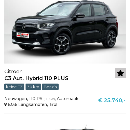
Citroën
C3 Aut. Hybrid 110 PLUS
keine EZ
30 km
Benzin
Neuwagen
,
110 PS
,
Automatik
(81 KW)
€ 25.740,-
6336 Langkampfen
,
Tirol