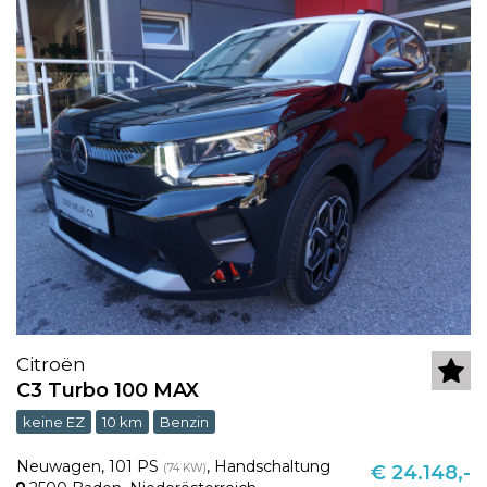
Citroën
C3 Turbo 100 MAX
keine EZ
10 km
Benzin
Neuwagen
,
101 PS
,
Handschaltung
(74 KW)
€ 24.148,-