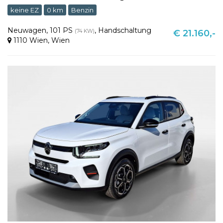
keine EZ
0 km
Benzin
Neuwagen
,
101 PS
,
Handschaltung
(74 KW)
€ 21.160,-
1110 Wien
,
Wien