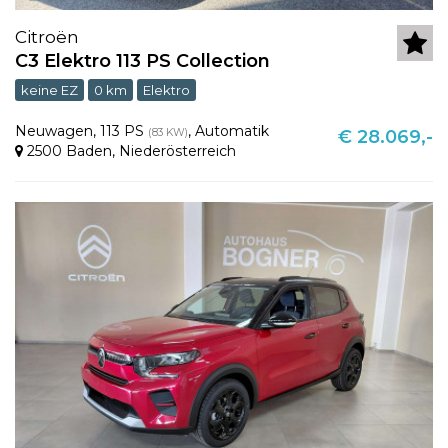
Citroën
C3 Elektro 113 PS Collection
keine EZ
0 km
Elektro
Neuwagen
,
113 PS
,
Automatik
(83 KW)
€ 28.069,-
2500 Baden
,
Niederösterreich