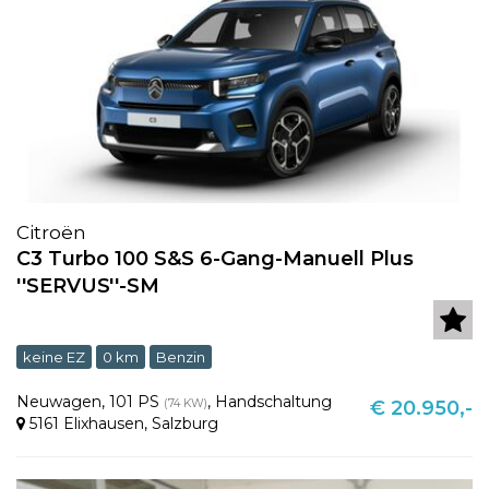
Citroën
C3 Turbo 100 S&S 6-Gang-Manuell Plus
''SERVUS''-SM
keine EZ
0 km
Benzin
Neuwagen
,
101 PS
,
Handschaltung
(74 KW)
€ 20.950,-
5161 Elixhausen
,
Salzburg