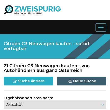
Togg
navig
Citroën C3 Neuwagen kaufen - sofort
verfügbar
21 Citroën C3 Neuwagen kaufen - von
Autohändlern aus ganz Österreich
Suche ändern
Neue Suche
Ergebnisse sortieren nach: