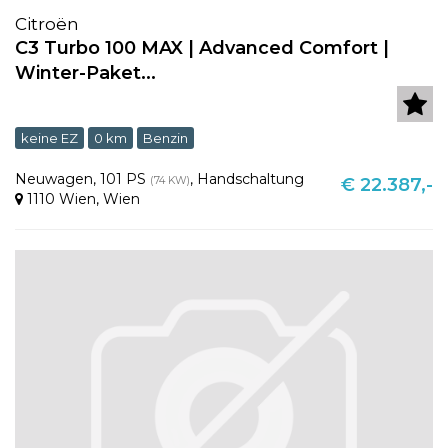
Citroën
C3 Turbo 100 MAX | Advanced Comfort |
Winter-Paket...
keine EZ
0 km
Benzin
Neuwagen
,
101 PS
,
Handschaltung
(74 KW)
€ 22.387,-
1110 Wien
,
Wien