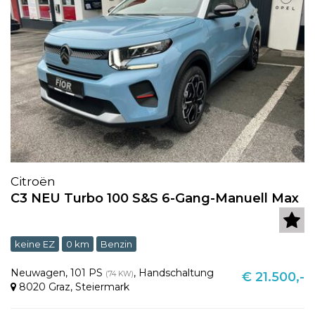
Citroën
C3 NEU Turbo 100 S&S 6-Gang-Manuell Max
keine EZ
0 km
Benzin
Neuwagen
,
101 PS
,
Handschaltung
(74 KW)
€ 21.500,-
8020 Graz
,
Steiermark