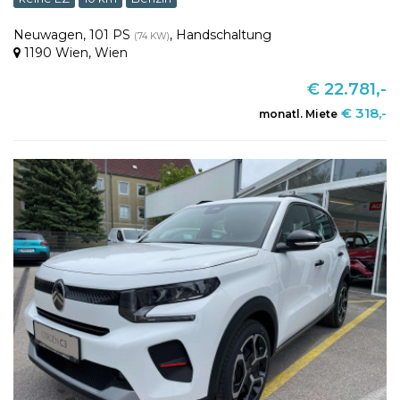
Neuwagen
,
101 PS
,
Handschaltung
(74 KW)
1190 Wien
,
Wien
€ 22.781,-
€ 318,-
monatl. Miete