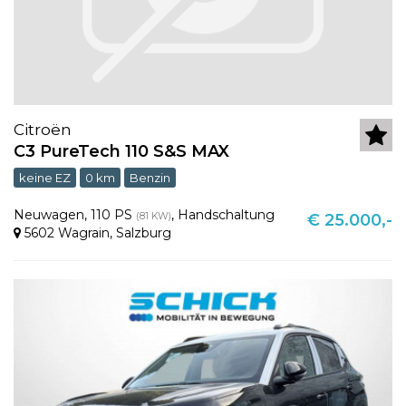
Citroën
C3 PureTech 110 S&S MAX
keine EZ
0 km
Benzin
Neuwagen
,
110 PS
,
Handschaltung
(81 KW)
€ 25.000,-
5602 Wagrain
,
Salzburg