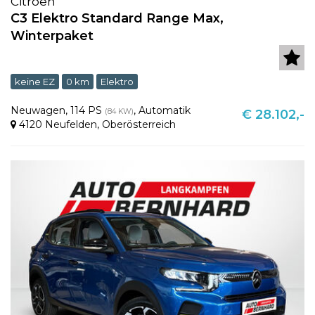
Citroën
C3 Elektro Standard Range Max,
Winterpaket
keine EZ
0 km
Elektro
Neuwagen
,
114 PS
,
Automatik
(84 KW)
€ 28.102,-
4120 Neufelden
,
Oberösterreich