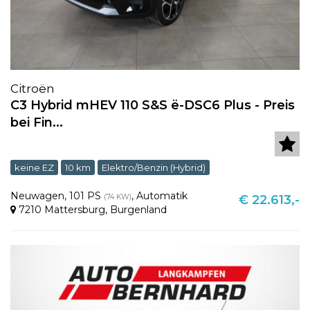
Citroën
C3 Hybrid mHEV 110 S&S ë-DSC6 Plus - Preis
bei Fin...
keine EZ
10 km
Elektro/Benzin (Hybrid)
Neuwagen
,
101 PS
,
Automatik
(74 KW)
€ 22.613,-
7210 Mattersburg
,
Burgenland