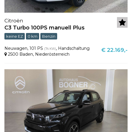
Citroën
C3 Turbo 100PS manuell Plus
keine EZ
0 km
Benzin
Neuwagen
,
101 PS
,
Handschaltung
(74 KW)
€ 22.169,-
2500 Baden
,
Niederösterreich