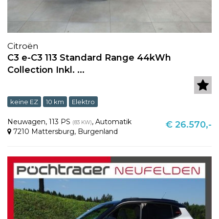
Citroën
C3 e-C3 113 Standard Range 44kWh
Collection Inkl. ...
keine EZ
10 km
Elektro
Neuwagen
,
113 PS
,
Automatik
(83 KW)
€ 26.570,-
7210 Mattersburg
,
Burgenland