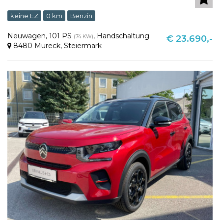
keine EZ
0 km
Benzin
Neuwagen
,
101 PS
,
Handschaltung
(74 KW)
€ 23.690,-
8480 Mureck
,
Steiermark