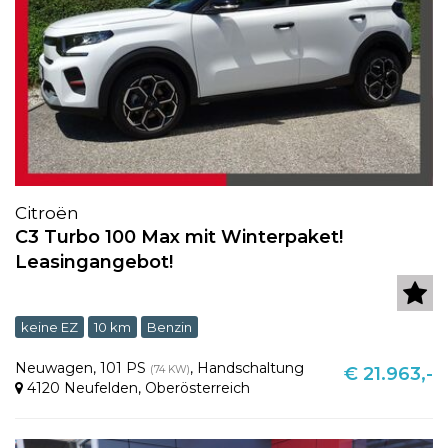
Citroën
C3 Turbo 100 Max mit Winterpaket!
Leasingangebot!
keine EZ
10 km
Benzin
Neuwagen
,
101 PS
,
Handschaltung
(74 KW)
€ 21.963,-
4120 Neufelden
,
Oberösterreich