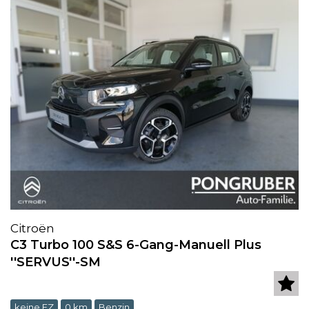
Citroën
C3 Turbo 100 S&S 6-Gang-Manuell Plus
''SERVUS''-SM
keine EZ
0 km
Benzin