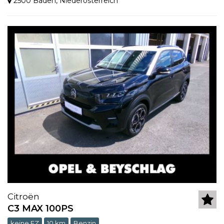
2500 Baden
,
Niederösterreich
Citroën
C3 MAX 100PS
keine EZ
10 km
Benzin