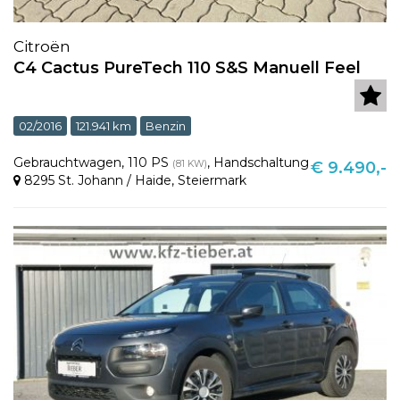
Citroën
C4 Cactus PureTech 110 S&S Manuell Feel
02/2016
121.941 km
Benzin
Gebrauchtwagen
,
110 PS
,
Handschaltung
(81 KW)
€ 9.490,-
8295 St. Johann / Haide
,
Steiermark