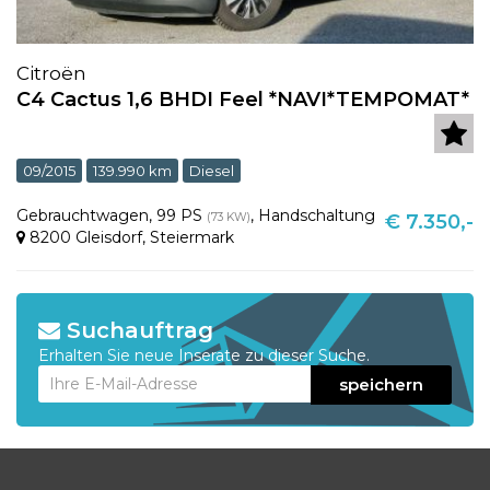
Citroën
C4 Cactus 1,6 BHDI Feel *NAVI*TEMPOMAT*
09/2015
139.990 km
Diesel
Gebrauchtwagen
,
99 PS
,
Handschaltung
(73 KW)
€ 7.350,-
8200 Gleisdorf
,
Steiermark
Suchauftrag
Erhalten Sie neue Inserate zu dieser Suche.
speichern