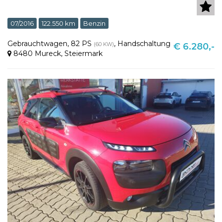
07/2016
122.550 km
Benzin
Gebrauchtwagen
,
82 PS
,
Handschaltung
(60 KW)
€ 6.280,-
8480 Mureck
,
Steiermark