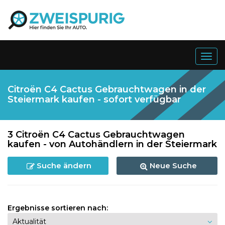
Togg
navig
Citroën C4 Cactus Gebrauchtwagen in der
Steiermark kaufen - sofort verfügbar
3 Citroën C4 Cactus Gebrauchtwagen
kaufen - von Autohändlern in der Steiermark
Suche ändern
Neue Suche
Ergebnisse sortieren nach: