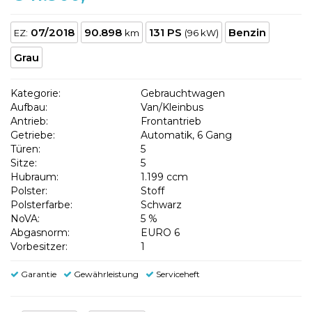
07/2018
90.898
131 PS
Benzin
EZ:
km
(96 kW)
Grau
Kategorie:
Gebrauchtwagen
Aufbau:
Van/Kleinbus
Antrieb:
Frontantrieb
Getriebe:
Automatik, 6 Gang
Türen:
5
Sitze:
5
Hubraum:
1.199 ccm
Polster:
Stoff
Polsterfarbe:
Schwarz
NoVA:
5 %
Abgasnorm:
EURO 6
Vorbesitzer:
1
Garantie
Gewährleistung
Serviceheft