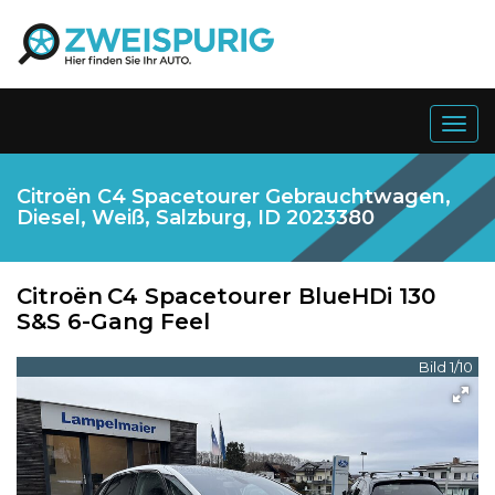
Togg
navig
Citroën C4 Spacetourer Gebrauchtwagen,
Diesel, Weiß, Salzburg, ID 2023380
Citroën
C4 Spacetourer BlueHDi 130
S&S 6-Gang Feel
Bild 1/10