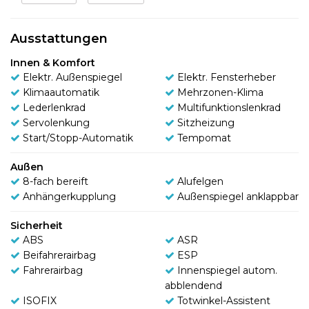
Ausstattungen
Innen & Komfort
Elektr. Außenspiegel
Elektr. Fensterheber
Klimaautomatik
Mehrzonen-Klima
Lederlenkrad
Multifunktionslenkrad
Servolenkung
Sitzheizung
Start/Stopp-Automatik
Tempomat
Außen
8-fach bereift
Alufelgen
Anhängerkupplung
Außenspiegel anklappbar
Sicherheit
ABS
ASR
Beifahrerairbag
ESP
Fahrerairbag
Innenspiegel autom.
abblendend
ISOFIX
Totwinkel-Assistent