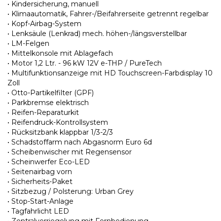
• Kindersicherung, manuell
• Klimaautomatik, Fahrer-/Beifahrerseite getrennt regelbar
• Kopf-Airbag-System
• Lenksäule (Lenkrad) mech. höhen-/längsverstellbar
• LM-Felgen
• Mittelkonsole mit Ablagefach
• Motor 1,2 Ltr. - 96 kW 12V e-THP / PureTech
• Multifunktionsanzeige mit HD Touchscreen-Farbdisplay 10
Zoll
• Otto-Partikelfilter (GPF)
• Parkbremse elektrisch
• Reifen-Reparaturkit
• Reifendruck-Kontrollsystem
• Rücksitzbank klappbar 1/3-2/3
• Schadstoffarm nach Abgasnorm Euro 6d
• Scheibenwischer mit Regensensor
• Scheinwerfer Eco-LED
• Seitenairbag vorn
• Sicherheits-Paket
• Sitzbezug / Polsterung: Urban Grey
• Stop-Start-Anlage
• Tagfahrlicht LED
• Zentralverriegelung mit Fernbedienung