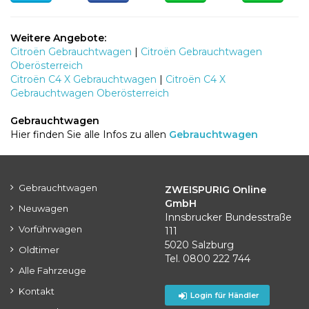
Weitere Angebote:
Citroën Gebrauchtwagen
|
Citroën Gebrauchtwagen
Oberösterreich
Citroën C4 X Gebrauchtwagen
|
Citroën C4 X
Gebrauchtwagen Oberösterreich
Gebrauchtwagen
Hier finden Sie alle Infos zu allen
Gebrauchtwagen
Gebrauchtwagen
ZWEISPURIG Online
GmbH
Neuwagen
Innsbrucker Bundesstraße
Vorführwagen
111
5020 Salzburg
Oldtimer
Tel. 0800 222 744
Alle Fahrzeuge
Kontakt
Login für Händler