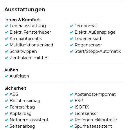
Ausstattungen
Innen & Komfort
Lederausstattung
Tempomat
Elektr. Fensterheber
Elektr. Außenspiegel
Klimaautomatik
Lederlenkrad
Multifunktionslenkrad
Regensensor
Schaltwippen
Start/Stopp-Automatik
Zentralverr. mit FB
Außen
Alufelgen
Sicherheit
ABS
Abstandstempomat
Beifahrerairbag
ESP
Fahrerairbag
ISOFIX
Kopfairbag
Lichtsensor
Notbremsassistent
Reifendruckkontrolle
Seitenairbag
Spurhalteassistent