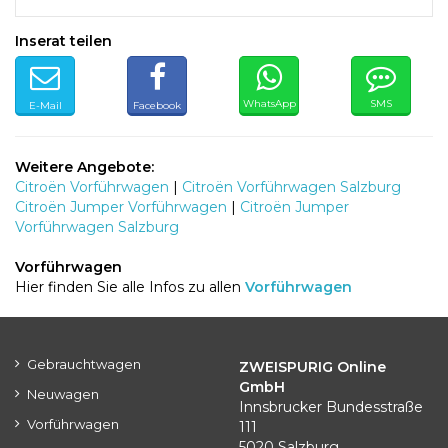
Inserat teilen
WhatsApp
SMS
E-Mail
Facebook
Weitere Angebote:
Citroën Vorführwagen
|
Citroën Vorführwagen Salzburg
Citroën Jumper Vorführwagen
|
Citroën Jumper
Vorführwagen Salzburg
Vorführwagen
Hier finden Sie alle Infos zu allen
Vorführwagen
Gebrauchtwagen
ZWEISPURIG Online
GmbH
Neuwagen
Innsbrucker Bundesstraße
Vorführwagen
111
5020 Salzburg