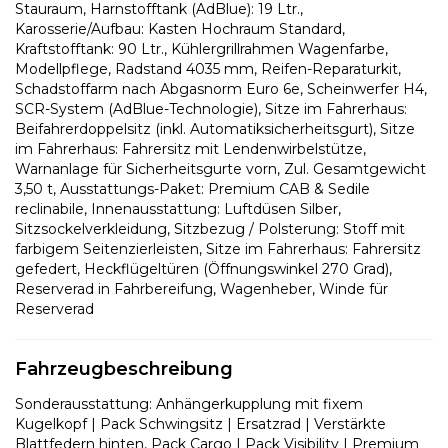
Stauraum, Harnstofftank (AdBlue): 19 Ltr.,
Karosserie/Aufbau: Kasten Hochraum Standard,
Kraftstofftank: 90 Ltr., Kühlergrillrahmen Wagenfarbe,
Modellpflege, Radstand 4035 mm, Reifen-Reparaturkit,
Schadstoffarm nach Abgasnorm Euro 6e, Scheinwerfer H4,
SCR-System (AdBlue-Technologie), Sitze im Fahrerhaus:
Beifahrerdoppelsitz (inkl. Automatiksicherheitsgurt), Sitze
im Fahrerhaus: Fahrersitz mit Lendenwirbelstütze,
Warnanlage für Sicherheitsgurte vorn, Zul. Gesamtgewicht
3,50 t, Ausstattungs-Paket: Premium CAB & Sedile
reclinabile, Innenausstattung: Luftdüsen Silber,
Sitzsockelverkleidung, Sitzbezug / Polsterung: Stoff mit
farbigem Seitenzierleisten, Sitze im Fahrerhaus: Fahrersitz
gefedert, Heckflügeltüren (Öffnungswinkel 270 Grad),
Reserverad in Fahrbereifung, Wagenheber, Winde für
Reserverad
Fahrzeugbeschreibung
Sonderausstattung: Anhängerkupplung mit fixem
Kugelkopf | Pack Schwingsitz | Ersatzrad | Verstärkte
Blattfedern hinten, Pack Cargo | Pack Visibility | Premium