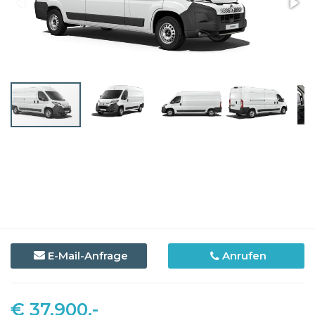
E-Mail-Anfrage
Anrufen
€ 37.900,-