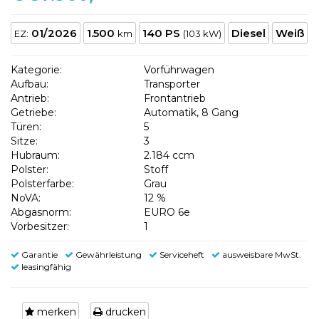
01/2026
1.500
140 PS
Diesel
Weiß
EZ:
km
(103 kW)
Kategorie:
Vorführwagen
Aufbau:
Transporter
Antrieb:
Frontantrieb
Getriebe:
Automatik, 8 Gang
Türen:
5
Sitze:
3
Hubraum:
2.184 ccm
Polster:
Stoff
Polsterfarbe:
Grau
NoVA:
12 %
Abgasnorm:
EURO 6e
Vorbesitzer:
1
Garantie
Gewährleistung
Serviceheft
ausweisbare MwSt.
leasingfähig
merken
drucken