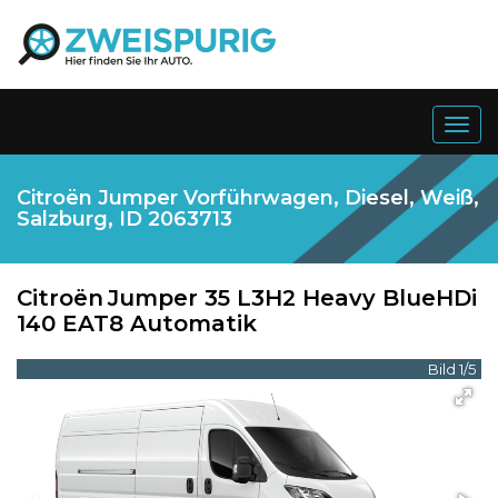
Togg
navig
Citroën Jumper Vorführwagen, Diesel, Weiß,
Salzburg, ID 2063713
Citroën
Jumper 35 L3H2 Heavy BlueHDi
140 EAT8 Automatik
Bild 1/5