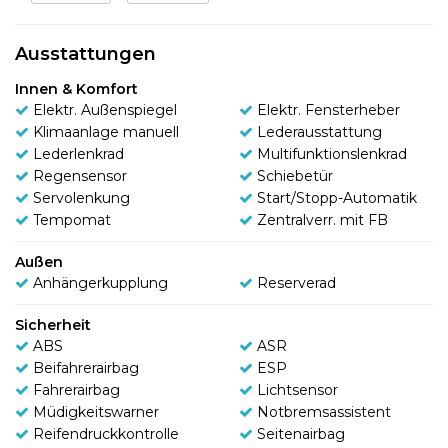
Ausstattungen
Innen & Komfort
Elektr. Außenspiegel
Elektr. Fensterheber
Klimaanlage manuell
Lederausstattung
Lederlenkrad
Multifunktionslenkrad
Regensensor
Schiebetür
Servolenkung
Start/Stopp-Automatik
Tempomat
Zentralverr. mit FB
Außen
Anhängerkupplung
Reserverad
Sicherheit
ABS
ASR
Beifahrerairbag
ESP
Fahrerairbag
Lichtsensor
Müdigkeitswarner
Notbremsassistent
Reifendruckkontrolle
Seitenairbag