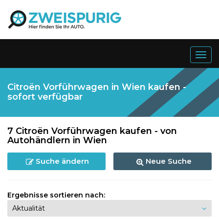
Togg
navig
Citroën Vorführwagen in Wien kaufen -
sofort verfügbar
7 Citroën Vorführwagen kaufen - von
Autohändlern in Wien
Suche ändern
Neue Suche
Ergebnisse sortieren nach: