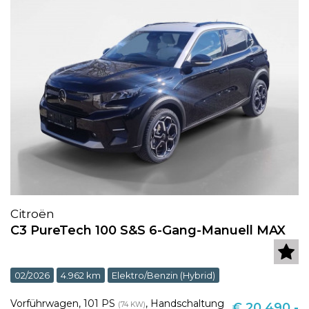
Citroën
C3 PureTech 100 S&S 6-Gang-Manuell MAX
02/2026
4.962 km
Elektro/Benzin (Hybrid)
Vorführwagen
,
101 PS
,
Handschaltung
(74 KW)
€ 20.490,-