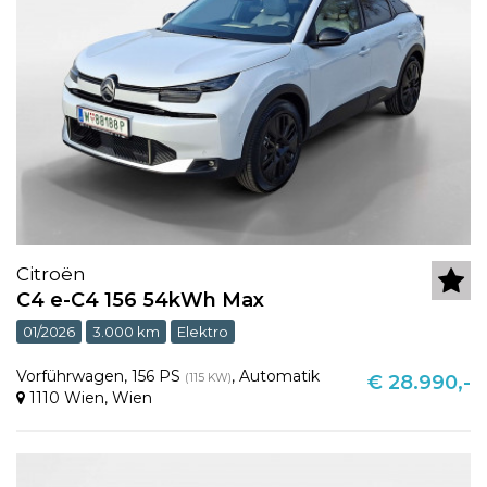
Citroën
C4 e-C4 156 54kWh Max
01/2026
3.000 km
Elektro
Vorführwagen
,
156 PS
,
Automatik
(115 KW)
€ 28.990,-
1110 Wien
,
Wien