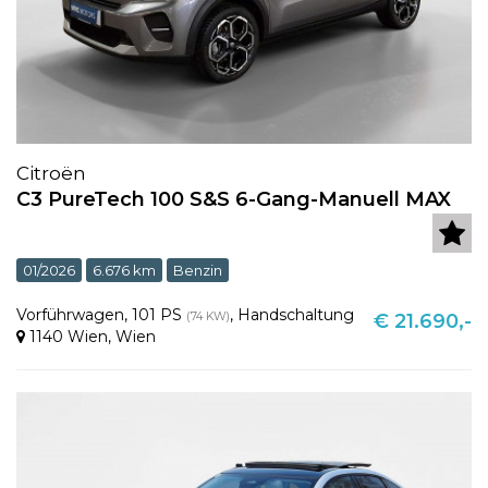
Citroën
C3 PureTech 100 S&S 6-Gang-Manuell MAX
01/2026
6.676 km
Benzin
Vorführwagen
,
101 PS
,
Handschaltung
(74 KW)
€ 21.690,-
1140 Wien
,
Wien