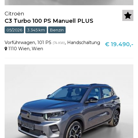
Citroën
C3 Turbo 100 PS Manuell PLUS
05/2026
3.345 km
Benzin
Vorführwagen
,
101 PS
,
Handschaltung
(74 KW)
€ 19.490,-
1110 Wien
,
Wien