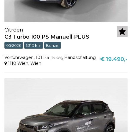
Citroën
C3 Turbo 100 PS Manuell PLUS
05/2026
1.310 km
Benzin
Vorführwagen
,
101 PS
,
Handschaltung
(74 KW)
€ 19.490,-
1110 Wien
,
Wien