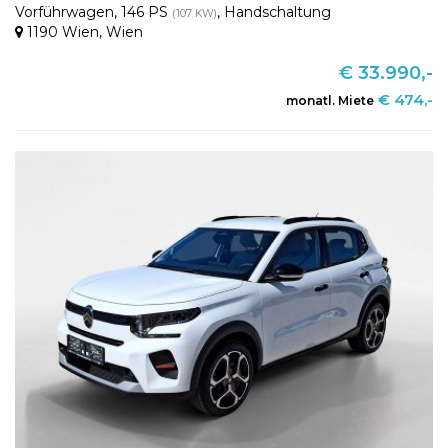
Vorführwagen
,
146 PS
,
Handschaltung
(107 KW)
1190 Wien
,
Wien
€ 33.990,-
€ 474,-
monatl. Miete