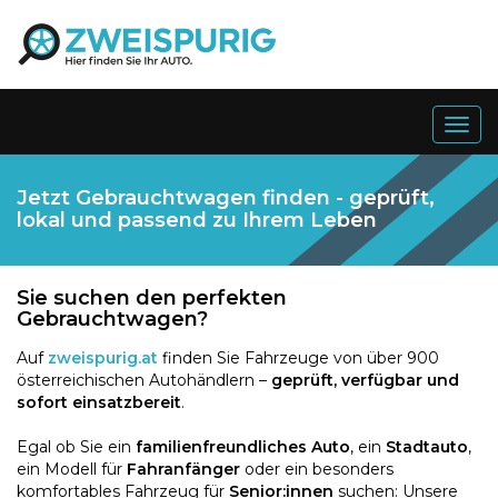
Togg
navig
Jetzt Gebrauchtwagen finden - geprüft,
lokal und passend zu Ihrem Leben
Sie suchen den perfekten
Gebrauchtwagen?
Auf
zweispurig.at
finden Sie Fahrzeuge von über 900
österreichischen Autohändlern –
geprüft, verfügbar und
sofort einsatzbereit
.
Egal ob Sie ein
familienfreundliches Auto
, ein
Stadtauto
,
ein Modell für
Fahranfänger
oder ein besonders
komfortables Fahrzeug für
Senior:innen
suchen: Unsere