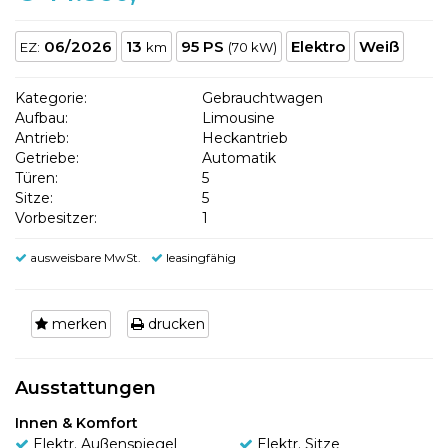
06/2026
13
95 PS
Elektro
Weiß
EZ:
km
(70 kW)
Kategorie:
Gebrauchtwagen
Aufbau:
Limousine
Antrieb:
Heckantrieb
Getriebe:
Automatik
Türen:
5
Sitze:
5
Vorbesitzer:
1
ausweisbare MwSt.
leasingfähig
merken
drucken
Ausstattungen
Innen & Komfort
Elektr. Außenspiegel
Elektr. Sitze