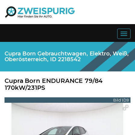
Togg
navig
Cupra Born Gebrauchtwagen, Elektro, Weiß,
Oberösterreich, ID 2218542
Cupra
Born ENDURANCE 79/84
170kW/231PS
Bild 1/28