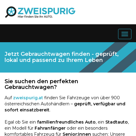
Togg
navig
Jetzt Gebrauchtwagen finden - geprüft,
lokal und passend zu Ihrem Leben
Sie suchen den perfekten
Gebrauchtwagen?
Auf
zweispurig.at
finden Sie Fahrzeuge von über 900
österreichischen Autohändlern –
geprüft, verfügbar und
sofort einsatzbereit
.
Egal ob Sie ein
familienfreundliches Auto
, ein
Stadtauto
,
ein Modell für
Fahranfänger
oder ein besonders
komfortables Fahrzeug für
Senior:innen
suchen: Unsere