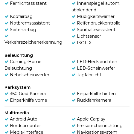
Fernlichtassistent
Innenspiegel autom.
abblendend
Kopfairbag
Müdigkeitswarner
Notbremsassistent
Reifendruckkontrolle
Seitenairbag
Spurhalteassistent
Lichtsensor
Verkehrszeichenerkennung
ISOFIX
Beleuchtung
Coming-Home
LED-Heckleuchten
Beleuchtung
LED-Scheinwerfer
Nebelscheinwerfer
Tagfahrlicht
Parksystem
360 Grad Kamera
Einparkhilfe hinten
Einparkhilfe vorne
Rückfahrkamera
Multimedia
Android Auto
Apple Carplay
Bordcomputer
Freisprecheinrichtung
Media-Interface
Navigationssystem