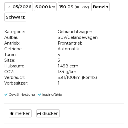
05/2026
5.000
150 PS
Benzin
EZ:
km
(110 kW)
Schwarz
Kategorie:
Gebrauchtwagen
Aufbau:
SUV/Geländewagen
Antrieb:
Frontantrieb
Getriebe:
Automatik
Türen:
5
Sitze:
5
Hubraum:
1.498 ccm
CO2:
134 g/km
Verbrauch:
5,9 l/100km (komb.)
Vorbesitzer:
1
Gewährleistung
leasingfähig
merken
drucken