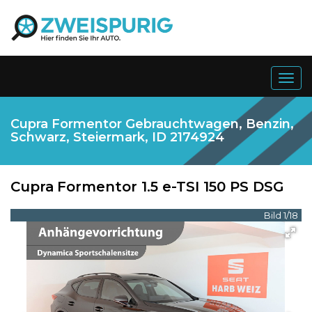
Togg
navig
Cupra Formentor Gebrauchtwagen, Benzin,
Schwarz, Steiermark, ID 2174924
Cupra
Formentor 1.5 e-TSI 150 PS DSG
Bild 1/18