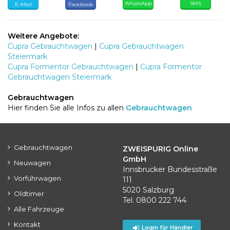
WhatsApp
SMS
E-Mail
Facebook
Weitere Angebote:
Cupra Gebrauchtwagen
|
Cupra Gebrauchtwagen
Steiermark
Cupra Formentor Gebrauchtwagen
|
Cupra Formentor
Gebrauchtwagen Steiermark
Gebrauchtwagen
Hier finden Sie alle Infos zu allen
Gebrauchtwagen
Gebrauchtwagen
ZWEISPURIG Online
GmbH
Neuwagen
Innsbrucker Bundesstraße
Vorführwagen
111
5020 Salzburg
Oldtimer
Tel. 0800 222 744
Alle Fahrzeuge
Kontakt
Login für Händler