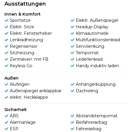
Ausstattungen
Innen & Komfort
Sportsitze
Elektr. Außenspiegel
Elektr. Sitze
Headup-Display
Elektr. Fensterheber
Klimaautomatik
Lenkradheizung
Multifunktionslenkrad
Regensensor
Servolenkung
Sitzheizung
Tempomat
Zentralverr. mit FB
Lederlenkrad
Keyless Go
Handy induktiv laden
Außen
Alufelgen
Anhängerkupplung
Außenspiegel anklappbar
Dachreling
elektr. Heckklappe
Sicherheit
ABS
Abstandstempomat
Alarmanlage
Beifahrerairbag
ESP
Fahrerairbag