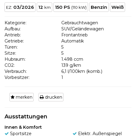
03/2026
12
150 PS
Benzin
Weiß
EZ:
km
(110 kW)
Kategorie:
Gebrauchtwagen
Aufbau:
SUV/Geländewagen
Antrieb:
Frontantrieb
Getriebe:
Automatik
Türen:
5
Sitze:
5
Hubraum:
1.498 ccm
CO2:
139 g/km
Verbrauch:
6,1 l/100km (komb.)
Vorbesitzer:
1
merken
drucken
Ausstattungen
Innen & Komfort
Sportsitze
Elektr. Außenspiegel