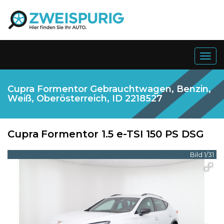
Togg
navig
Cupra Formentor Gebrauchtwagen, Benzin,
Weiß, Oberösterreich, ID 2218527
Cupra
Formentor 1.5 e-TSI 150 PS DSG
Bild 1/31