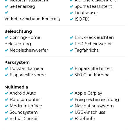
Seitenairbag
Spurhalteassistent
Lichtsensor
Verkehrszeichenerkennung
ISOFIX
Beleuchtung
Coming-Home
LED-Heckleuchten
Beleuchtung
LED-Scheinwerfer
Nebelscheinwerfer
Tagfahrlicht
Parksystem
Rückfahrkamera
Einparkhilfe hinten
Einparkhilfe vorne
360 Grad Kamera
Multimedia
Android Auto
Apple Carplay
Bordcomputer
Freisprecheinrichtung
Media-Interface
Navigationssystem
Soundsystem
USB-Anschluss
Virtual Cockpit
Bluetooth