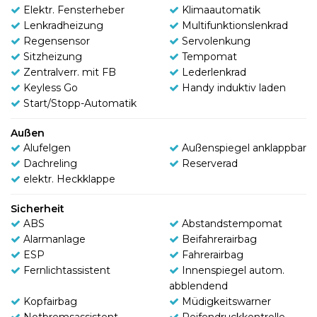
Elektr. Fensterheber
Klimaautomatik
Lenkradheizung
Multifunktionslenkrad
Regensensor
Servolenkung
Sitzheizung
Tempomat
Zentralverr. mit FB
Lederlenkrad
Keyless Go
Handy induktiv laden
Start/Stopp-Automatik
Außen
Alufelgen
Außenspiegel anklappbar
Dachreling
Reserverad
elektr. Heckklappe
Sicherheit
ABS
Abstandstempomat
Alarmanlage
Beifahrerairbag
ESP
Fahrerairbag
Fernlichtassistent
Innenspiegel autom.
abblendend
Kopfairbag
Müdigkeitswarner
Notbremsassistent
Reifendruckkontrolle