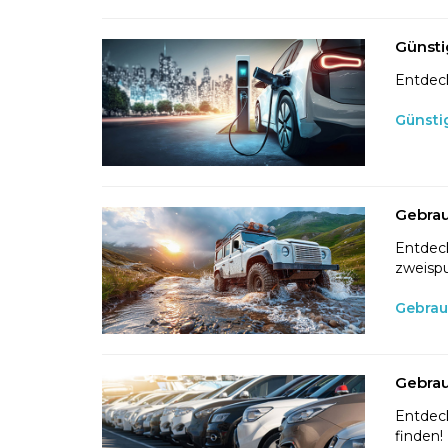
Günsti
Entdeck
Günsti
Gebrau
Entdeck
zweispu
Gebrau
Gebrau
Entdeck
finden!