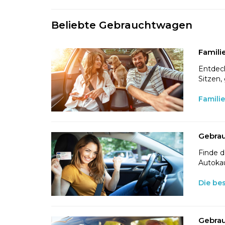
Beliebte Gebrauchtwagen
Famili
Entdeck
Sitzen,
Famili
Gebrau
Finde d
Autokau
Die be
Gebrau