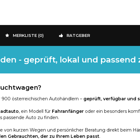
MERKLISTE (
0
)
RATGEBER
den - geprüft, lokal und passend
rauchtwagen?
 900 österreichischen Autohändlern –
geprüft, verfügbar und s
tadtauto
, ein Modell für
Fahranfänger
oder ein besonders komf
as passende Auto zu finden.
ie von kurzen Wegen und persönlicher Beratung direkt beim Händ
den Gebrauchten, der zu Ihrem Leben passt
.