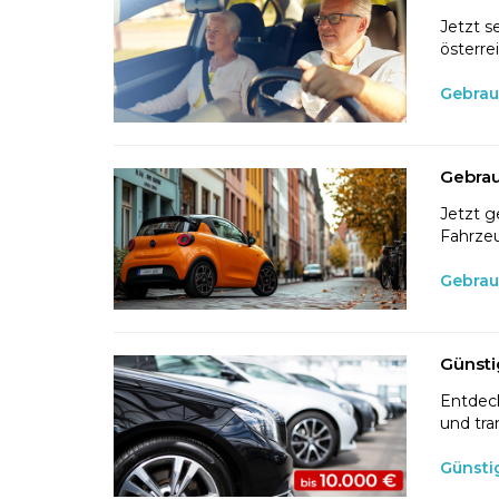
Jetzt s
österre
Gebrau
Gebrau
Jetzt g
Fahrzeu
Gebrau
Günsti
Entdeck
und tra
Günsti