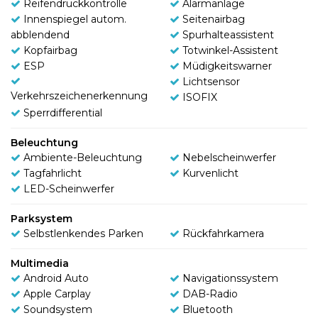
Reifendruckkontrolle
Alarmanlage
Innenspiegel autom.
Seitenairbag
abblendend
Spurhalteassistent
Kopfairbag
Totwinkel-Assistent
ESP
Müdigkeitswarner
Lichtsensor
Verkehrszeichenerkennung
ISOFIX
Sperrdifferential
Beleuchtung
Ambiente-Beleuchtung
Nebelscheinwerfer
Tagfahrlicht
Kurvenlicht
LED-Scheinwerfer
Parksystem
Selbstlenkendes Parken
Rückfahrkamera
Multimedia
Android Auto
Navigationssystem
Apple Carplay
DAB-Radio
Soundsystem
Bluetooth