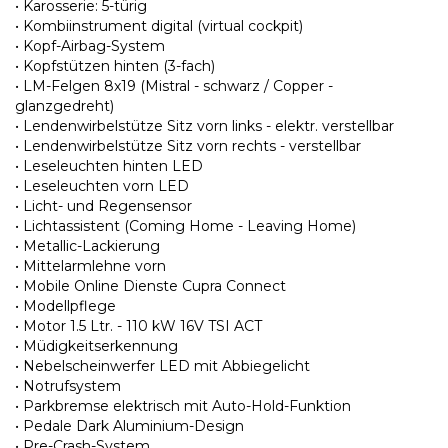
• Karosserie: 5-türig
• Kombiinstrument digital (virtual cockpit)
• Kopf-Airbag-System
• Kopfstützen hinten (3-fach)
• LM-Felgen 8x19 (Mistral - schwarz / Copper -
glanzgedreht)
• Lendenwirbelstütze Sitz vorn links - elektr. verstellbar
• Lendenwirbelstütze Sitz vorn rechts - verstellbar
• Leseleuchten hinten LED
• Leseleuchten vorn LED
• Licht- und Regensensor
• Lichtassistent (Coming Home - Leaving Home)
• Metallic-Lackierung
• Mittelarmlehne vorn
• Mobile Online Dienste Cupra Connect
• Modellpflege
• Motor 1.5 Ltr. - 110 kW 16V TSI ACT
• Müdigkeitserkennung
• Nebelscheinwerfer LED mit Abbiegelicht
• Notrufsystem
• Parkbremse elektrisch mit Auto-Hold-Funktion
• Pedale Dark Aluminium-Design
• Pre-Crash-System