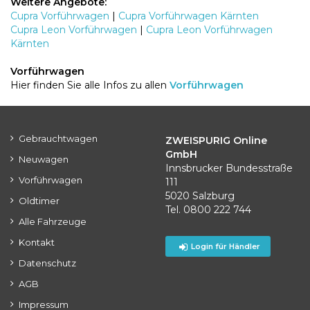
Weitere Angebote:
Cupra Vorführwagen
|
Cupra Vorführwagen Kärnten
Cupra Leon Vorführwagen
|
Cupra Leon Vorführwagen
Kärnten
Vorführwagen
Hier finden Sie alle Infos zu allen
Vorführwagen
Gebrauchtwagen
ZWEISPURIG Online
GmbH
Neuwagen
Innsbrucker Bundesstraße
Vorführwagen
111
5020 Salzburg
Oldtimer
Tel. 0800 222 744
Alle Fahrzeuge
Kontakt
Login für Händler
Datenschutz
AGB
Impressum