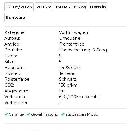
05/2026
201
150 PS
Benzin
EZ:
km
(110 kW)
Schwarz
Kategorie:
Vorführwagen
Aufbau:
Limousine
Antrieb:
Frontantrieb
Getriebe:
Handschaltung, 6 Gang
Türen:
5
Sitze:
5
Hubraum:
1.498 ccm
Polster:
Teilleder
Polsterfarbe:
Schwarz
CO2:
136 g/km
Abgasnorm:
E6
Verbrauch:
6,0 l/100km (komb.)
Vorbesitzer:
1
Garantie
Gewährleistung
ausweisbare MwSt.