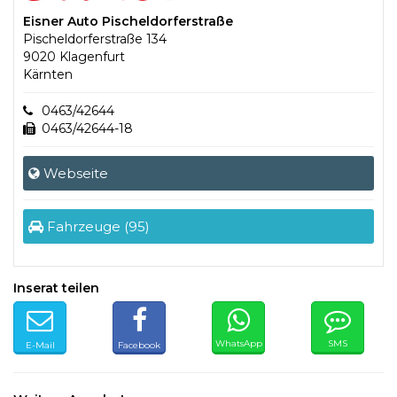
Eisner Auto Pischeldorferstraße
Pischeldorferstraße 134
9020 Klagenfurt
Kärnten
0463/42644
0463/42644-18
Webseite
Fahrzeuge (95)
Inserat teilen
WhatsApp
SMS
E-Mail
Facebook