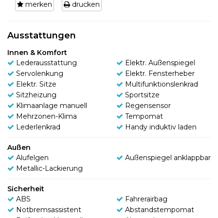
merken
drucken
Ausstattungen
Innen & Komfort
Lederausstattung
Elektr. Außenspiegel
Servolenkung
Elektr. Fensterheber
Elektr. Sitze
Multifunktionslenkrad
Sitzheizung
Sportsitze
Klimaanlage manuell
Regensensor
Mehrzonen-Klima
Tempomat
Lederlenkrad
Handy induktiv laden
Außen
Alufelgen
Außenspiegel anklappbar
Metallic-Lackierung
Sicherheit
ABS
Fahrerairbag
Notbremsassistent
Abstandstempomat