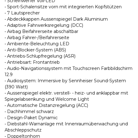
• Scheinwerfer Voll-LED
• Sport-Schalensitze vorn mit integrierten Kopfstützen
• 7 Lautsprecher
• Abdeckkappen Aussenspiegel Dark Aluminium
• Adaptive Fahrwerksregelung (DCC)
• Airbag Beifahrerseite abschaltbar
• Airbag Fahrer-/Beifahrerseite
• Ambiente-Beleuchtung LED
• Anti-Blockier-System (ABS)
• Antriebs-Schlupfregelung (ASR)
• Antriebsart: Frontantrieb
• Audio-Navigationssystem mit Touchscreen Farbbildschirm
12.9
• Audiosystem: Immersive by Sennheiser Sound-System
(390 Watt)
• Aussenspiegel elektr. verstell- - heiz- und anklappbar mit
Spiegelabsenkung und Welcome Light
• Automatische Distanzregelung (ACC)
• Dachhimmel schwarz
• Design-Paket Dynamic
• Diebstahl-Warnanlage mit Innenraumüberwachung und
Abschleppschutz
• Doppeltonhorn