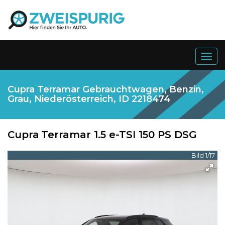
Togg
navig
Cupra Terramar Gebrauchtwagen, Benzin,
Grau, Niederösterreich, ID 2218474
Cupra
Terramar 1.5 e-TSI 150 PS DSG
Bild 1/17