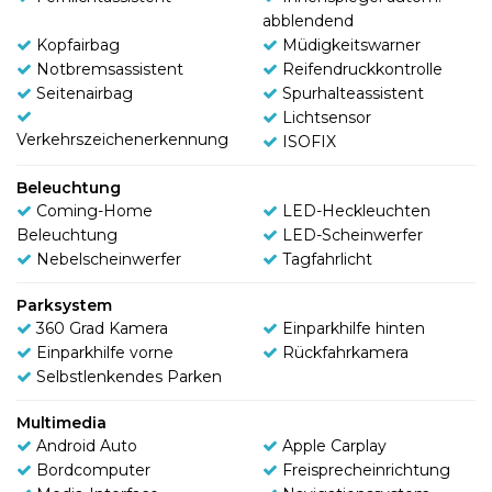
abblendend
Kopfairbag
Müdigkeitswarner
Notbremsassistent
Reifendruckkontrolle
Seitenairbag
Spurhalteassistent
Lichtsensor
Verkehrszeichenerkennung
ISOFIX
Beleuchtung
Coming-Home
LED-Heckleuchten
Beleuchtung
LED-Scheinwerfer
Nebelscheinwerfer
Tagfahrlicht
Parksystem
360 Grad Kamera
Einparkhilfe hinten
Einparkhilfe vorne
Rückfahrkamera
Selbstlenkendes Parken
Multimedia
Android Auto
Apple Carplay
Bordcomputer
Freisprecheinrichtung