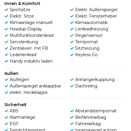
Innen & Komfort
Sportsitze
Elektr. Außenspiegel
Elektr. Sitze
Elektr. Fensterheber
Klimaanlage manuell
Klimaautomatik
Headup-Display
Lenkradheizung
Multifunktionslenkrad
Regensensor
Servolenkung
Tempomat
Zentralverr. mit FB
Sitzheizung
Lederlenkrad
Keyless Go
Handy induktiv laden
Außen
Alufelgen
Anhängerkupplung
Außenspiegel anklappbar
Dachreling
elektr. Heckklappe
Sicherheit
ABS
Abstandstempomat
Alarmanlage
Beifahrerairbag
ESP
Fahrerairbag
Fernlichtassistent
Innenspiegel autom.