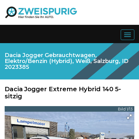
Togg
navig
Dacia Jogger Gebrauchtwagen,
Elektro/Benzin (Hybrid), Weiß, Salzburg, ID
2023385
Dacia
Jogger Extreme Hybrid 140 5-
sitzig
Bild 1/13