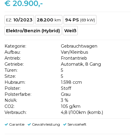
€ 20.900,-
10/2023
28.200
94 PS
EZ:
km
(69 kW)
Elektro/Benzin (Hybrid)
Weiß
Kategorie:
Gebrauchtwagen
Aufbau:
Van/Kleinbus
Antrieb:
Frontantrieb
Getriebe:
Automatik, 8 Gang
Türen:
5
Sitze:
5
Hubraum:
1.598 ccm
Polster:
Stoff
Polsterfarbe:
Grau
NoVA:
3 %
CO2:
105 g/km
Verbrauch:
4,8 l/100km (komb.)
Garantie
Gewährleistung
Serviceheft