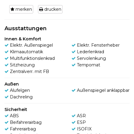
merken
drucken
Ausstattungen
Innen & Komfort
Elektr. Außenspiegel
Elektr. Fensterheber
Klimaautomatik
Lederlenkrad
Multifunktionslenkrad
Servolenkung
Sitzheizung
Tempomat
Zentralverr. mit FB
Außen
Alufelgen
Außenspiegel anklappbar
Dachreling
Sicherheit
ABS
ASR
Beifahrerairbag
ESP
Fahrerairbag
ISOFIX