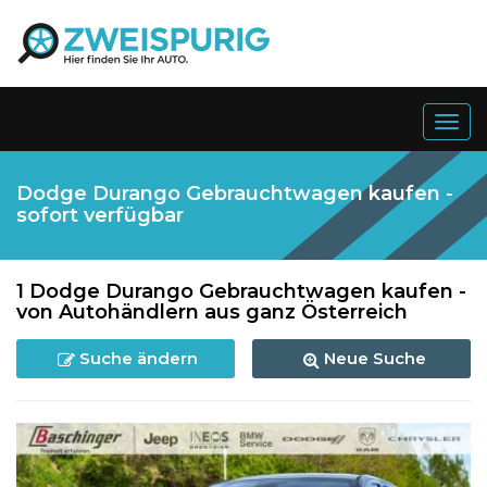
Togg
navig
Dodge Durango Gebrauchtwagen kaufen -
sofort verfügbar
1 Dodge Durango Gebrauchtwagen kaufen -
von Autohändlern aus ganz Österreich
Suche ändern
Neue Suche