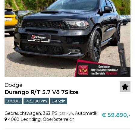
Dodge
Durango R/T 5.7 V8 7Sitze
07/2019
142.980 km
Benzin
Gebrauchtwagen
,
363 PS
,
Automatik
(267 KW)
€ 59.890,-
4060 Leonding
,
Oberösterreich