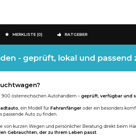
MERKLISTE (
0
)
RATGEBER
den - geprüft, lokal und passend
rauchtwagen?
 900 österreichischen Autohändlern –
geprüft, verfügbar und s
tadtauto
, ein Modell für
Fahranfänger
oder ein besonders komf
as passende Auto zu finden.
ie von kurzen Wegen und persönlicher Beratung direkt beim Händ
den Gebrauchten, der zu Ihrem Leben passt
.