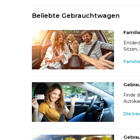
Beliebte Gebrauchtwagen
Famili
Entdeck
Sitzen,
Famili
Gebrau
Finde d
Autokau
Die be
Gebrau