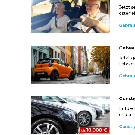
Jetzt s
österre
Gebrau
Gebrau
Jetzt g
Fahrzeu
Gebrau
Günsti
Entdeck
und tra
Günsti