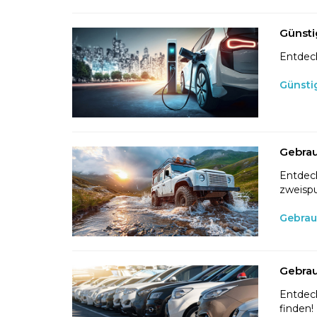
Günsti
Entdeck
Günsti
Gebrau
Entdeck
zweispu
Gebrau
Gebrau
Entdeck
finden!