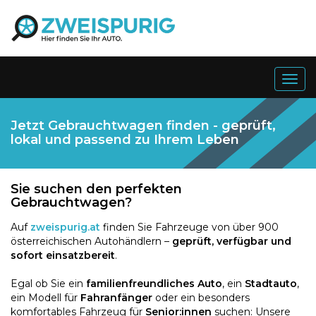
Togg
navig
Jetzt Gebrauchtwagen finden - geprüft,
lokal und passend zu Ihrem Leben
Sie suchen den perfekten
Gebrauchtwagen?
Auf
zweispurig.at
finden Sie Fahrzeuge von über 900
österreichischen Autohändlern –
geprüft, verfügbar und
sofort einsatzbereit
.
Egal ob Sie ein
familienfreundliches Auto
, ein
Stadtauto
,
ein Modell für
Fahranfänger
oder ein besonders
komfortables Fahrzeug für
Senior:innen
suchen: Unsere