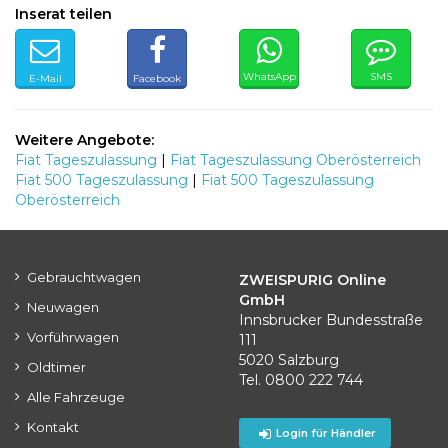
Inserat teilen
WhatsApp
SMS
E-Mail
Facebook
Weitere Angebote:
Fiat Tageszulassung
|
Fiat Tageszulassung Oberösterreich
Fiat 500 Tageszulassung
|
Fiat 500 Tageszulassung
Oberösterreich
Gebrauchtwagen
ZWEISPURIG Online
GmbH
Neuwagen
Innsbrucker Bundesstraße
Vorführwagen
111
5020 Salzburg
Oldtimer
Tel. 0800 222 744
Alle Fahrzeuge
Kontakt
Login für Händler