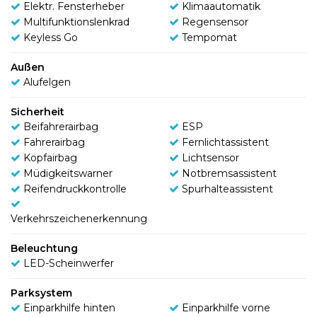
Elektr. Fensterheber
Klimaautomatik
Multifunktionslenkrad
Regensensor
Keyless Go
Tempomat
Außen
Alufelgen
Sicherheit
Beifahrerairbag
ESP
Fahrerairbag
Fernlichtassistent
Kopfairbag
Lichtsensor
Müdigkeitswarner
Notbremsassistent
Reifendruckkontrolle
Spurhalteassistent
Verkehrszeichenerkennung
Beleuchtung
LED-Scheinwerfer
Parksystem
Einparkhilfe hinten
Einparkhilfe vorne