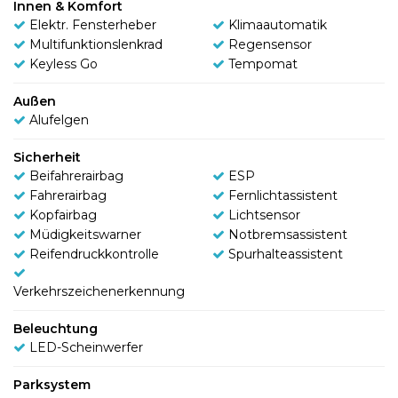
Innen & Komfort
Elektr. Fensterheber
Klimaautomatik
Multifunktionslenkrad
Regensensor
Keyless Go
Tempomat
Außen
Alufelgen
Sicherheit
Beifahrerairbag
ESP
Fahrerairbag
Fernlichtassistent
Kopfairbag
Lichtsensor
Müdigkeitswarner
Notbremsassistent
Reifendruckkontrolle
Spurhalteassistent
Verkehrszeichenerkennung
Beleuchtung
LED-Scheinwerfer
Parksystem