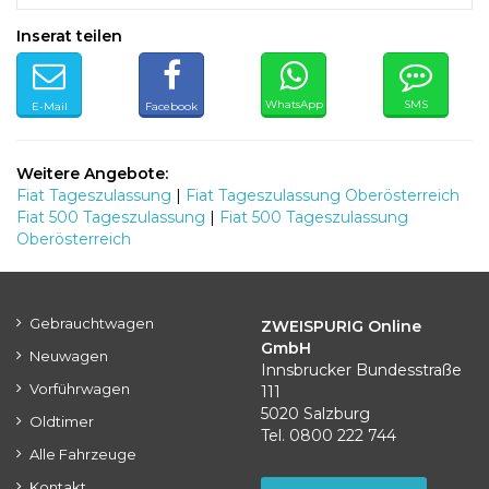
Inserat teilen
WhatsApp
SMS
E-Mail
Facebook
Weitere Angebote:
Fiat Tageszulassung
|
Fiat Tageszulassung Oberösterreich
Fiat 500 Tageszulassung
|
Fiat 500 Tageszulassung
Oberösterreich
Gebrauchtwagen
ZWEISPURIG Online
GmbH
Neuwagen
Innsbrucker Bundesstraße
Vorführwagen
111
5020 Salzburg
Oldtimer
Tel. 0800 222 744
Alle Fahrzeuge
Kontakt