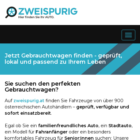
Togg
navig
Jetzt Gebrauchtwagen finden - geprüft,
lokal und passend zu Ihrem Leben
Sie suchen den perfekten
Gebrauchtwagen?
Auf
zweispurig.at
finden Sie Fahrzeuge von über 900
österreichischen Autohändlern –
geprüft, verfügbar und
sofort einsatzbereit
.
Egal ob Sie ein
familienfreundliches Auto
, ein
Stadtauto
,
ein Modell für
Fahranfänger
oder ein besonders
komfortables Fahrzeug für
Senior:innen
suchen: Unsere