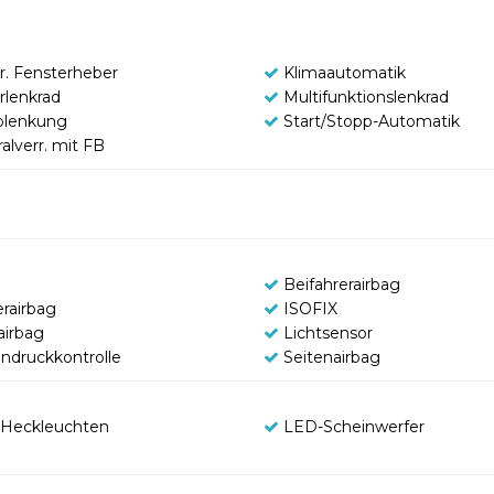
tr. Fensterheber
Klimaautomatik
rlenkrad
Multifunktionslenkrad
olenkung
Start/Stopp-Automatik
alverr. mit FB
Beifahrerairbag
erairbag
ISOFIX
airbag
Lichtsensor
endruckkontrolle
Seitenairbag
Heckleuchten
LED-Scheinwerfer