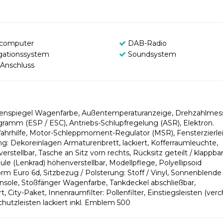
computer
DAB-Radio
gationssystem
Soundsystem
Anschluss
Außenspiegel Wagenfarbe, Außentemperaturanzeige, Drehzahlmess
Programm (ESP / ESC), Antriebs-Schlupfregelung (ASR), Elektron.
nfahrhilfe, Motor-Schleppmoment-Regulator (MSR), Fensterzierle
g: Dekoreinlagen Armaturenbrett, lackiert, Kofferraumleuchte,
stellbar, Tasche an Sitz vorn rechts, Rücksitz geteilt / klappbar
ule (Lenkrad) höhenverstellbar, Modellpflege, Polyellipsoid
 Euro 6d, Sitzbezug / Polsterung: Stoff / Vinyl, Sonnenblende
onsole, Stoßfänger Wagenfarbe, Tankdeckel abschließbar,
t, City-Paket, Innenraumfilter: Pollenfilter, Einstiegsleisten (ver
chutzleisten lackiert inkl. Emblem 500