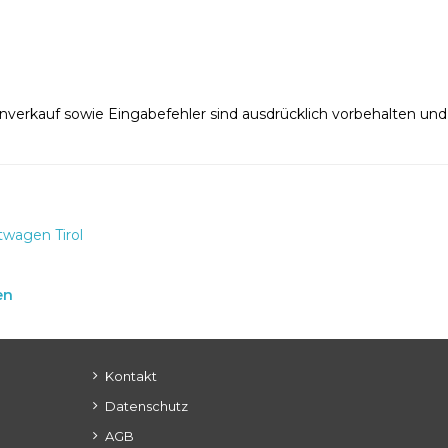
nverkauf sowie Eingabefehler sind ausdrücklich vorbehalten un
l
twagen Tirol
en
Kontakt
Datenschutz
AGB