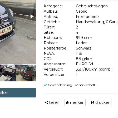
Kategorie:
Gebrauchtwagen
Aufbau:
Cabrio
Antrieb:
Frontantrieb
Getriebe:
Handschaltung, 6 Gan
Türen:
2
Sitze:
4
Hubraum:
999 ccm
Polster:
Leder
Polsterfarbe:
Schwarz
NoVA:
1 %
CO2:
88 g/km
Abgasnorm:
EURO 6d
Verbrauch:
3,8 l/100km (komb.)
Vorbesitzer:
1
Gewährleistung
Serviceheft
dler
teilen
merken
drucken