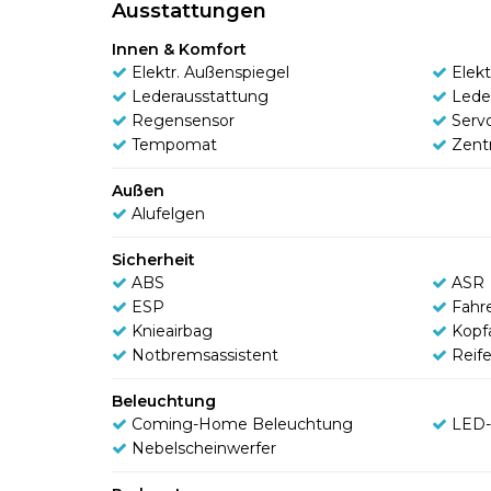
Ausstattungen
Innen & Komfort
Elektr. Außenspiegel
Elek
Lederausstattung
Lede
Regensensor
Serv
Tempomat
Zentr
Außen
Alufelgen
Sicherheit
ABS
ASR
ESP
Fahr
Knieairbag
Kopf
Notbremsassistent
Reif
Beleuchtung
Coming-Home Beleuchtung
LED-
Nebelscheinwerfer