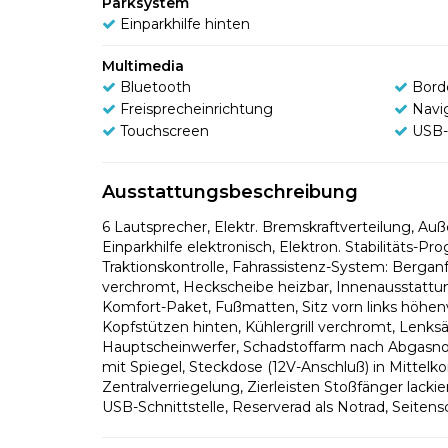
Parksystem
Einparkhilfe hinten
Multimedia
Bluetooth
Bord
Freisprecheinrichtung
Navi
Touchscreen
USB-
Ausstattungsbeschreibung
6 Lautsprecher, Elektr. Bremskraftverteilung, 
Einparkhilfe elektronisch, Elektron. Stabilitäts-
Traktionskontrolle, Fahrassistenz-System: Berga
verchromt, Heckscheibe heizbar, Innenausstattun
Komfort-Paket, Fußmatten, Sitz vorn links höhenver
Kopfstützen hinten, Kühlergrill verchromt, Lenksä
Hauptscheinwerfer, Schadstoffarm nach Abgasnorm
mit Spiegel, Steckdose (12V-Anschluß) in Mittelk
Zentralverriegelung, Zierleisten Stoßfänger lackier
USB-Schnittstelle, Reserverad als Notrad, Seitens