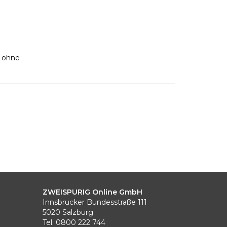
d ohne
ZWEISPURIG Online GmbH
Innsbrucker Bundesstraße 111
5020 Salzburg
Tel. 0800 222 744