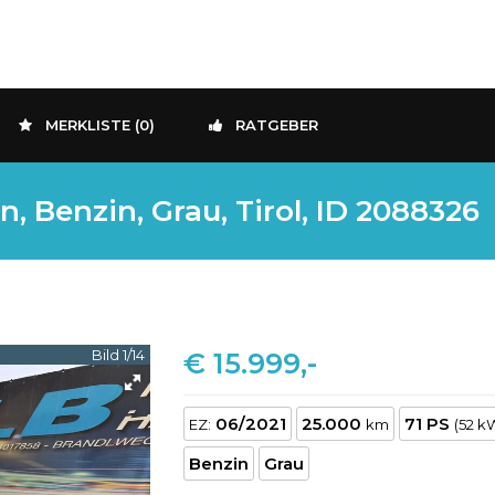
MERKLISTE (
0
)
RATGEBER
 Benzin, Grau, Tirol, ID 2088326
Bild 1/14
€ 15.999,-
06/2021
25.000
71 PS
EZ:
km
(52 k
Benzin
Grau