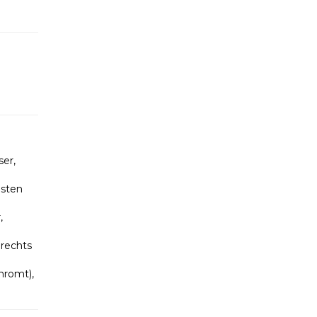
er,
isten
,
 rechts
chromt),