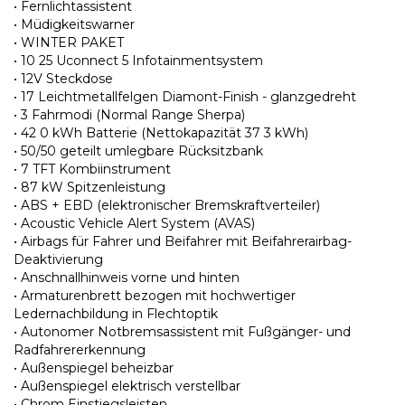
• Fernlichtassistent
• Müdigkeitswarner
• WINTER PAKET
• 10 25 Uconnect 5 Infotainmentsystem
• 12V Steckdose
• 17 Leichtmetallfelgen Diamont-Finish - glanzgedreht
• 3 Fahrmodi (Normal Range Sherpa)
• 42 0 kWh Batterie (Nettokapazität 37 3 kWh)
• 50/50 geteilt umlegbare Rücksitzbank
• 7 TFT Kombiinstrument
• 87 kW Spitzenleistung
• ABS + EBD (elektronischer Bremskraftverteiler)
• Acoustic Vehicle Alert System (AVAS)
• Airbags für Fahrer und Beifahrer mit Beifahrerairbag-
Deaktivierung
• Anschnallhinweis vorne und hinten
• Armaturenbrett bezogen mit hochwertiger
Ledernachbildung in Flechtoptik
• Autonomer Notbremsassistent mit Fußgänger- und
Radfahrererkennung
• Außenspiegel beheizbar
• Außenspiegel elektrisch verstellbar
• Chrom Einstiegsleisten