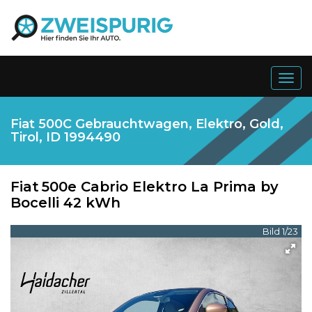
Togg
navig
Fiat 500C Gebrauchtwagen, Elektro, Gold,
Tirol, ID 1994490
Fiat
500e Cabrio Elektro La Prima by
Bocelli 42 kWh
Bild 1/23