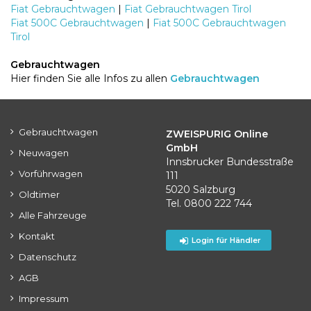
Fiat Gebrauchtwagen
|
Fiat Gebrauchtwagen Tirol
Fiat 500C Gebrauchtwagen
|
Fiat 500C Gebrauchtwagen
Tirol
Gebrauchtwagen
Hier finden Sie alle Infos zu allen
Gebrauchtwagen
Gebrauchtwagen
ZWEISPURIG Online
GmbH
Neuwagen
Innsbrucker Bundesstraße
Vorführwagen
111
5020 Salzburg
Oldtimer
Tel. 0800 222 744
Alle Fahrzeuge
Kontakt
Login für Händler
Datenschutz
AGB
Impressum