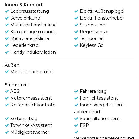
Innen & Komfort
Lederausstattung
Elektr. Außenspiegel
Servolenkung
Elektr. Fensterheber
Multifunktionslenkrad
Sitzheizung
Klimaanlage manuell
Regensensor
Mehrzonen-Klima
Tempomat
Lederlenkrad
Keyless Go
Handy induktiv laden
Außen
Metallic-Lackierung
Sicherheit
ABS
Fahrerairbag
Notbremsassistent
Fernlichtassistent
Reifendruckkontrolle
Innenspiegel autom.
abblendend
Seitenairbag
Spurhalteassistent
Totwinkel-Assistent
ESP
Müdigkeitswarner
Verkehrszeichenerkennung