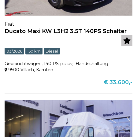
Fiat
Ducato Maxi KW L3H2 3.5T 140PS Schalter
03/2026
150 km
Diesel
Gebrauchtwagen
,
140 PS
,
Handschaltung
(103 KW)
9500 Villach
,
Kärnten
€ 33.600,-