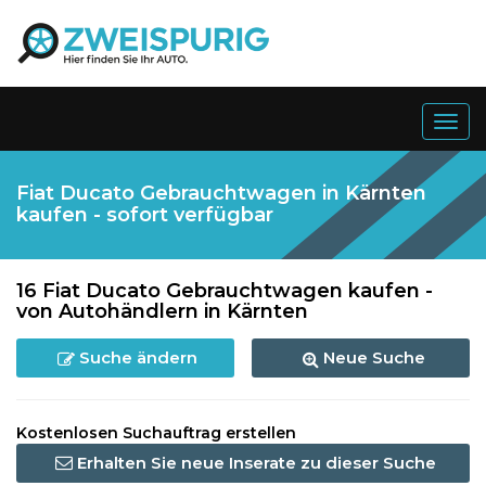
Togg
navig
Fiat Ducato Gebrauchtwagen in Kärnten
kaufen - sofort verfügbar
16 Fiat Ducato Gebrauchtwagen kaufen -
von Autohändlern in Kärnten
Suche ändern
Neue Suche
Kostenlosen Suchauftrag erstellen
Erhalten Sie neue Inserate zu dieser Suche