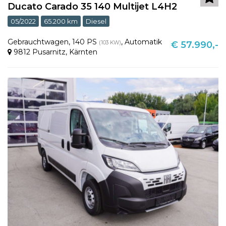
Ducato Carado 35 140 Multijet L4H2
05/2022
65.200 km
Diesel
Gebrauchtwagen
,
140 PS
,
Automatik
(103 KW)
€ 57.990,-
9812 Pusarnitz
,
Kärnten