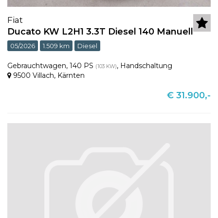
Fiat
Ducato KW L2H1 3.3T Diesel 140 Manuell
05/2026
1.509 km
Diesel
Gebrauchtwagen
,
140 PS
,
Handschaltung
(103 KW)
9500 Villach
,
Kärnten
€ 31.900,-