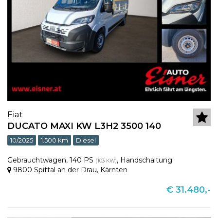
Fiat
DUCATO MAXI KW L3H2 3500 140
10/2025
1.500 km
Diesel
Gebrauchtwagen
,
140 PS
,
Handschaltung
(103 KW)
9800 Spittal an der Drau
,
Kärnten
€ 31.480,-