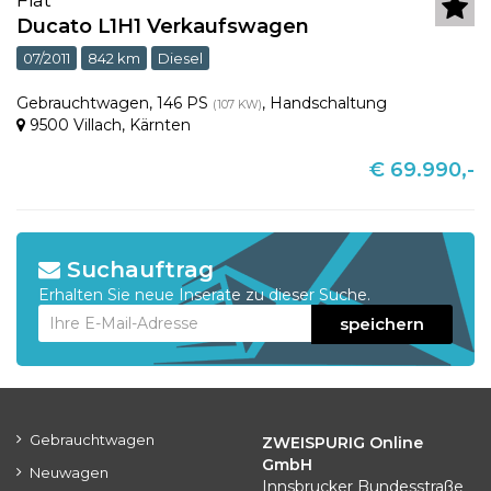
Ducato L1H1 Verkaufswagen
07/2011
842 km
Diesel
Gebrauchtwagen
,
146 PS
,
Handschaltung
(107 KW)
9500 Villach
,
Kärnten
€ 69.990,-
Suchauftrag
Erhalten Sie neue Inserate zu dieser Suche.
speichern
Gebrauchtwagen
ZWEISPURIG Online
GmbH
Neuwagen
Innsbrucker Bundesstraße