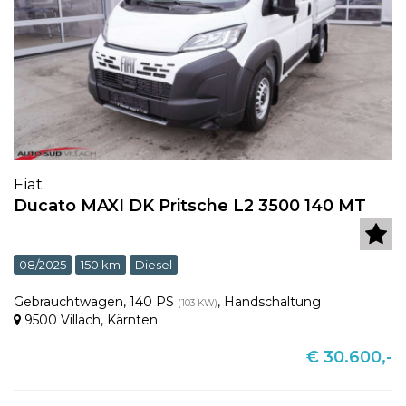
Fiat
Ducato MAXI DK Pritsche L2 3500 140 MT
08/2025
150 km
Diesel
Gebrauchtwagen
,
140 PS
,
Handschaltung
(103 KW)
9500 Villach
,
Kärnten
€ 30.600,-