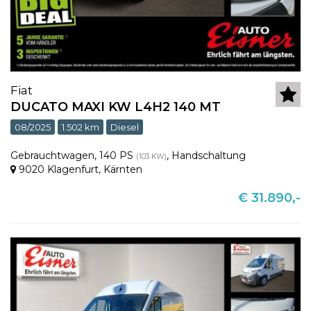
Fiat
DUCATO MAXI KW L4H2 140 MT
08/2025
1.502 km
Diesel
Gebrauchtwagen
,
140 PS
,
Handschaltung
(103 KW)
9020 Klagenfurt
,
Kärnten
€ 31.890,-