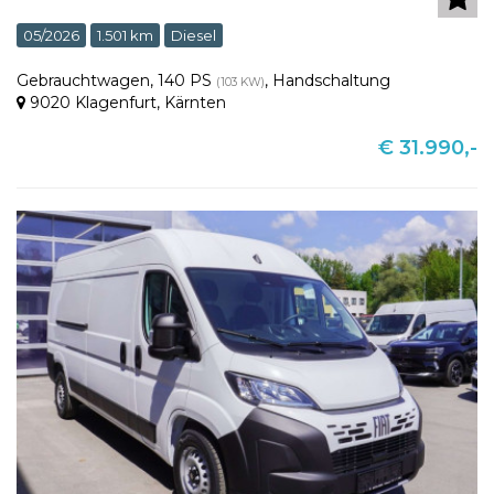
05/2026
1.501 km
Diesel
Gebrauchtwagen
,
140 PS
,
Handschaltung
(103 KW)
9020 Klagenfurt
,
Kärnten
€ 31.990,-