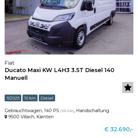
Fiat
Ducato Maxi KW L4H3 3.5T Diesel 140
Manuell
11/2025
10 km
Diesel
Gebrauchtwagen
,
140 PS
,
Handschaltung
(103 KW)
9500 Villach
,
Kärnten
€ 32.690,-