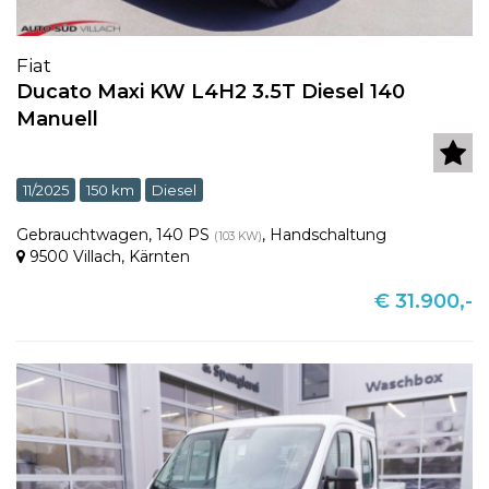
Fiat
Ducato Maxi KW L4H2 3.5T Diesel 140
Manuell
11/2025
150 km
Diesel
Gebrauchtwagen
,
140 PS
,
Handschaltung
(103 KW)
9500 Villach
,
Kärnten
€ 31.900,-