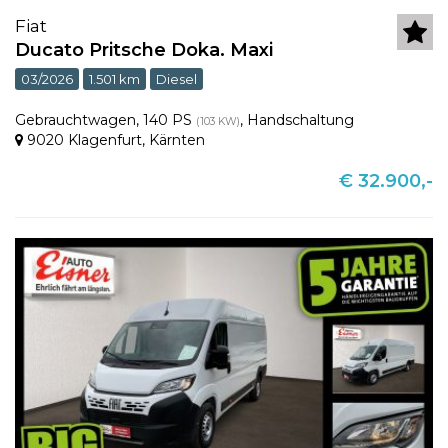
Fiat
Ducato Pritsche Doka. Maxi
03/2026
1.501 km
Diesel
Gebrauchtwagen
,
140 PS
,
Handschaltung
(103 KW)
9020 Klagenfurt
,
Kärnten
€ 32.900,-