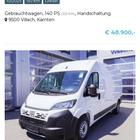
10/2025
150 km
Diesel
Gebrauchtwagen
,
140 PS
,
Handschaltung
(103 KW)
9500 Villach
,
Kärnten
€ 48.900,-