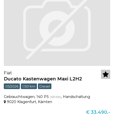
Fiat
Ducato Kastenwagen Maxi L2H2
05/2026
1.501 km
Diesel
Gebrauchtwagen
,
140 PS
,
Handschaltung
(103 KW)
9020 Klagenfurt
,
Kärnten
€ 33.490,-