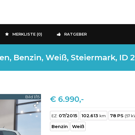
MERKLISTE (
0
)
RATGEBER
n, Benzin, Weiß, Steiermark, ID 
Bild 1/15
€ 6.990,-
07/2015
102.613
78 PS
EZ:
km
(57 k
Benzin
Weiß