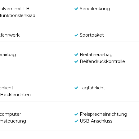
alverr. mit FB
Servolenkung
ifunktionslenkrad
tfahrwerk
Sportpaket
erairbag
Beifahrerairbag
Reifendruckkontrolle
enlicht
Tagfahrlicht
Heckleuchten
computer
Freisprecheinrichtung
chsteuerung
USB-Anschluss