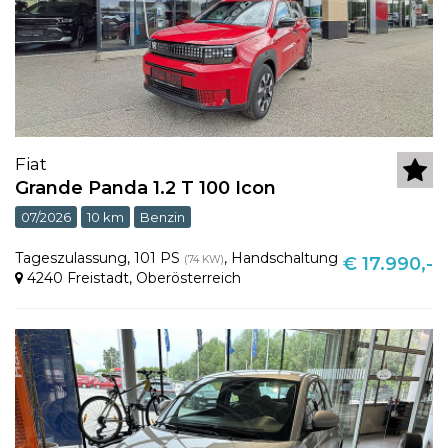
Fiat
Grande Panda 1.2 T 100 Icon
07/2026
10 km
Benzin
Tageszulassung
,
101 PS
,
Handschaltung
(74 KW)
€ 17.990,-
4240 Freistadt
,
Oberösterreich