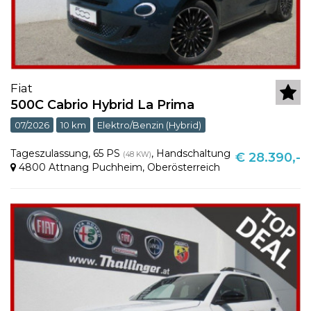
Fiat
500C Cabrio Hybrid La Prima
07/2026
10 km
Elektro/Benzin (Hybrid)
Tageszulassung
,
65 PS
,
Handschaltung
(48 KW)
€ 28.390,-
4800 Attnang Puchheim
,
Oberösterreich