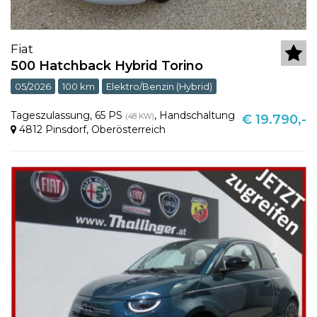
Fiat
500 Hatchback Hybrid Torino
05/2026
100 km
Elektro/Benzin (Hybrid)
Tageszulassung
,
65 PS
,
Handschaltung
(48 KW)
€ 19.790,-
4812 Pinsdorf
,
Oberösterreich