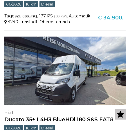
06/2026
10 km
Diesel
Tageszulassung
,
177 PS
,
Automatik
(130 KW)
€ 34.900,-
4240 Freistadt
,
Oberösterreich
Fiat
Ducato 35+ L4H3 BlueHDi 180 S&S EAT8
06/2026
10 km
Diesel