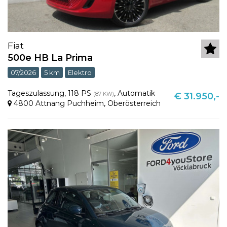
Fiat
500e HB La Prima
07/2026
5 km
Elektro
Tageszulassung
,
118 PS
,
Automatik
(87 KW)
€ 31.950,-
4800 Attnang Puchheim
,
Oberösterreich