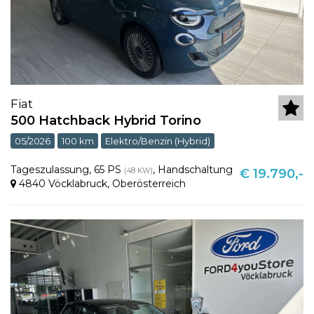
Fiat
500 Hatchback Hybrid Torino
05/2026
100 km
Elektro/Benzin (Hybrid)
Tageszulassung
,
65 PS
,
Handschaltung
(48 KW)
€ 19.790,-
4840 Vöcklabruck
,
Oberösterreich