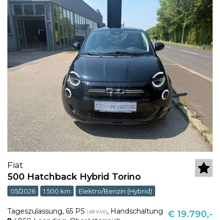
Fiat
500 Hatchback Hybrid Torino
05/2026
1.500 km
Elektro/Benzin (Hybrid)
Tageszulassung
,
65 PS
,
Handschaltung
(48 KW)
€ 19.790,-