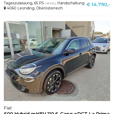
Tageszulassung
,
65 PS
,
Handschaltung
(48 KW)
€ 14.790,-
4060 Leonding
,
Oberösterreich
Fiat
600 Hybrid mHEV 110 6-Gang eDCT La Prima