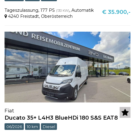
Tageszulassung
,
177 PS
,
Automatik
(130 KW)
€ 35.900,-
4240 Freistadt
,
Oberösterreich
Fiat
Ducato 35+ L4H3 BlueHDi 180 S&S EAT8
06/2026
10 km
Diesel