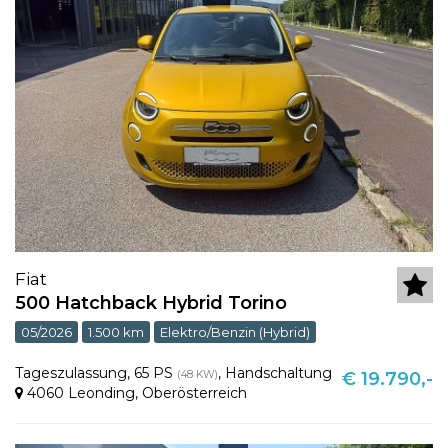
Fiat
500 Hatchback Hybrid Torino
05/2026
1.500 km
Elektro/Benzin (Hybrid)
Tageszulassung
,
65 PS
,
Handschaltung
(48 KW)
€ 19.790,-
4060 Leonding
,
Oberösterreich