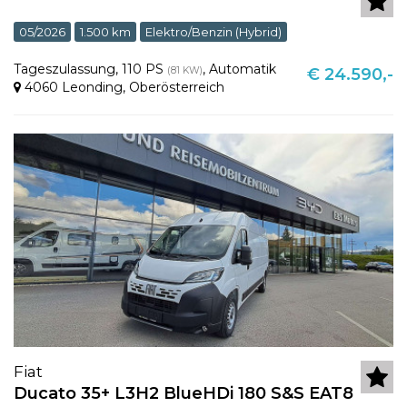
05/2026
1.500 km
Elektro/Benzin (Hybrid)
Tageszulassung
,
110 PS
,
Automatik
(81 KW)
€ 24.590,-
4060 Leonding
,
Oberösterreich
Fiat
Ducato 35+ L3H2 BlueHDi 180 S&S EAT8