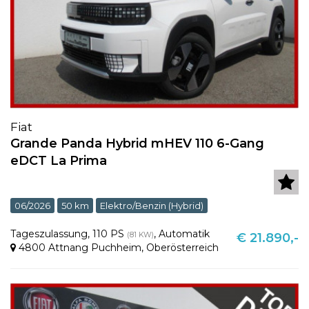
Fiat
Grande Panda Hybrid mHEV 110 6-Gang
eDCT La Prima
06/2026
50 km
Elektro/Benzin (Hybrid)
Tageszulassung
,
110 PS
,
Automatik
(81 KW)
€ 21.890,-
4800 Attnang Puchheim
,
Oberösterreich