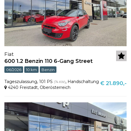
Fiat
600 1.2 Benzin 110 6-Gang Street
06/2026
10 km
Benzin
Tageszulassung
,
101 PS
,
Handschaltung
(74 KW)
€ 21.890,-
4240 Freistadt
,
Oberösterreich