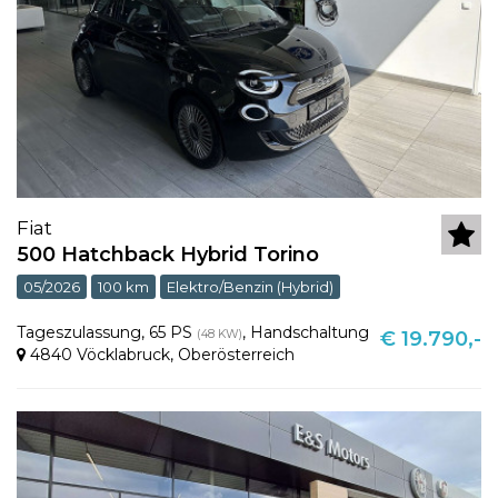
Fiat
500 Hatchback Hybrid Torino
05/2026
100 km
Elektro/Benzin (Hybrid)
Tageszulassung
,
65 PS
,
Handschaltung
(48 KW)
€ 19.790,-
4840 Vöcklabruck
,
Oberösterreich