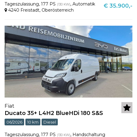
Tageszulassung
,
177 PS
,
Automatik
(130 KW)
€ 35.900,-
4240 Freistadt
,
Oberösterreich
Fiat
Ducato 35+ L4H2 BlueHDi 180 S&S
06/2026
10 km
Diesel
Tageszulassung
,
177 PS
,
Handschaltung
(130 KW)