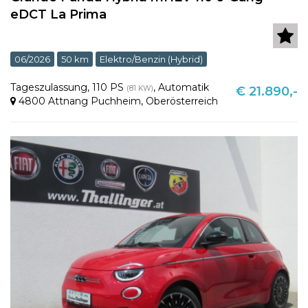
eDCT La Prima
06/2026
50 km
Elektro/Benzin (Hybrid)
Tageszulassung
,
110 PS
,
Automatik
(81 KW)
€ 21.890,-
4800 Attnang Puchheim
,
Oberösterreich