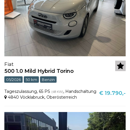
Fiat
500 1.0 Mild Hybrid Torino
05/2026
50 km
Benzin
Tageszulassung
,
65 PS
,
Handschaltung
(48 KW)
€ 19.790,-
4840 Vöcklabruck
,
Oberösterreich