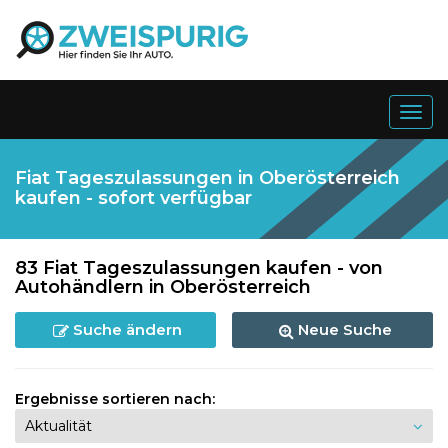
Togg
navig
Fiat Tageszulassungen in Oberösterreich
kaufen - sofort verfügbar
83 Fiat Tageszulassungen kaufen - von
Autohändlern in Oberösterreich
Suche ändern
Neue Suche
Ergebnisse sortieren nach: