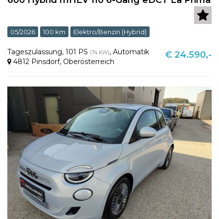
05/2026
100 km
Elektro/Benzin (Hybrid)
Tageszulassung
,
101 PS
,
Automatik
(74 KW)
€ 24.590,-
4812 Pinsdorf
,
Oberösterreich