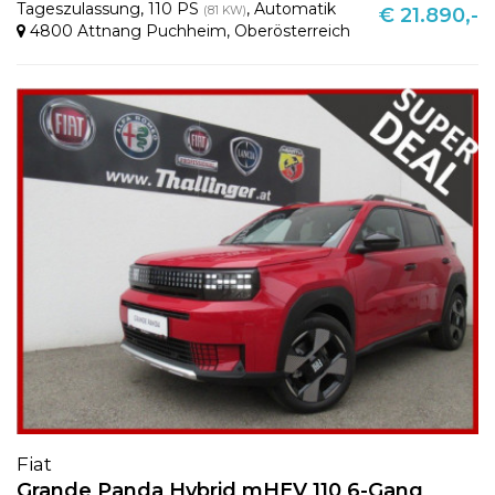
Tageszulassung
,
110 PS
,
Automatik
(81 KW)
€ 21.890,-
4800 Attnang Puchheim
,
Oberösterreich
Fiat
Grande Panda Hybrid mHEV 110 6-Gang