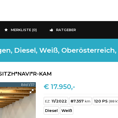
MERKLISTE (
0
)
RATGEBER
n, Diesel, Weiß, Oberösterreich,
D*SITZH*NAVI*R-KAM
Bild 1/37
€ 17.950,-
11/2022
87.357
120 PS
EZ:
km
(88 
Diesel
Weiß