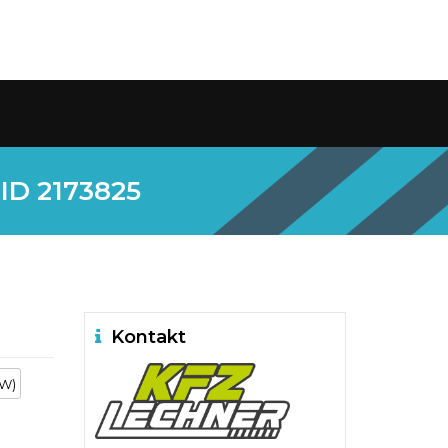
 ID 2173825
Kontakt
kW)