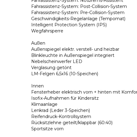
Fahrassistenz-System: Notbrems-Assistent
Fahrassistenz-System: Post-Collision-System
Fahrassistenz-System: Pre-Collision-System
Geschwindigkeits-Regelanlage (Tempomat)
Intelligent Protection System (IPS)
Wegfahrsperre
Außen
Außenspiegel elektr. verstell- und heizbar
Blinkleuchte in Außenspiegel integriert
Nebelscheinwerfer LED
Verglasung getönt
LM-Felgen 6,5x16 (10-Speichen)
Innen
Fensterheber elektrisch vorn + hinten mit Komfo
Isofix-Aufnahmen für Kindersitz
Klimaanlage
Lenkrad (Leder 3-Speichen)
Reifendruck-Kontrollsystem
Rücksitzlehne geteilt/klappbar (60:40)
Sportsitze vorn