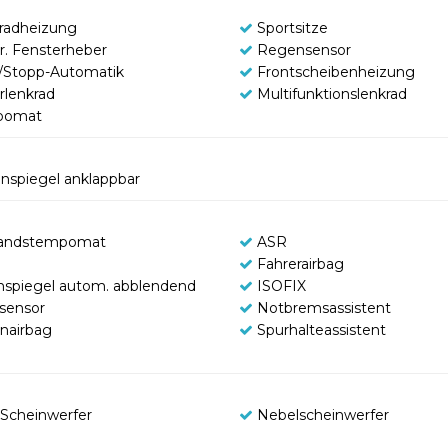
radheizung
Sportsitze
tr. Fensterheber
Regensensor
t/Stopp-Automatik
Frontscheibenheizung
rlenkrad
Multifunktionslenkrad
pomat
nspiegel anklappbar
andstempomat
ASR
Fahrerairbag
nspiegel autom. abblendend
ISOFIX
tsensor
Notbremsassistent
enairbag
Spurhalteassistent
Scheinwerfer
Nebelscheinwerfer