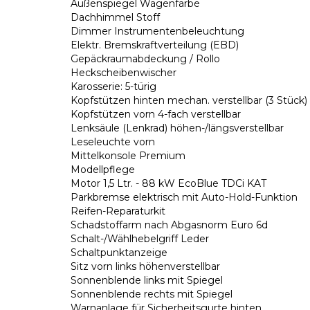
Außenspiegel Wagenfarbe
Dachhimmel Stoff
Dimmer Instrumentenbeleuchtung
Elektr. Bremskraftverteilung (EBD)
Gepäckraumabdeckung / Rollo
Heckscheibenwischer
Karosserie: 5-türig
Kopfstützen hinten mechan. verstellbar (3 Stück)
Kopfstützen vorn 4-fach verstellbar
Lenksäule (Lenkrad) höhen-/längsverstellbar
Leseleuchte vorn
Mittelkonsole Premium
Modellpflege
Motor 1,5 Ltr. - 88 kW EcoBlue TDCi KAT
Parkbremse elektrisch mit Auto-Hold-Funktion
Reifen-Reparaturkit
Schadstoffarm nach Abgasnorm Euro 6d
Schalt-/Wählhebelgriff Leder
Schaltpunktanzeige
Sitz vorn links höhenverstellbar
Sonnenblende links mit Spiegel
Sonnenblende rechts mit Spiegel
Warnanlage für Sicherheitsgurte hinten