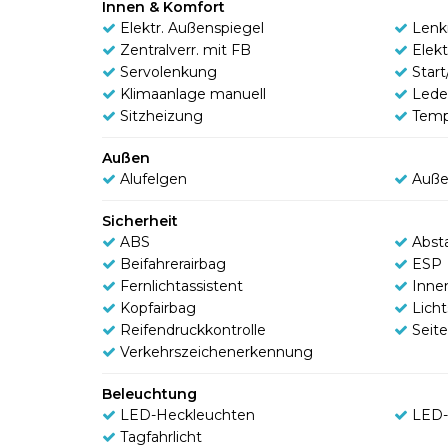
Innen & Komfort
Elektr. Außenspiegel
Lenk
Zentralverr. mit FB
Elek
Servolenkung
Star
Klimaanlage manuell
Lede
Sitzheizung
Tem
Außen
Alufelgen
Auße
Sicherheit
ABS
Abst
Beifahrerairbag
ESP
Fernlichtassistent
Inne
Kopfairbag
Lich
Reifendruckkontrolle
Seit
Verkehrszeichenerkennung
Beleuchtung
LED-Heckleuchten
LED-
Tagfahrlicht