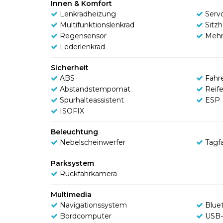
Innen & Komfort
Lenkradheizung
Serv
Multifunktionslenkrad
Sitz
Regensensor
Mehr
Lederlenkrad
Sicherheit
ABS
Fahr
Abstandstempomat
Reif
Spurhalteassistent
ESP
ISOFIX
Beleuchtung
Nebelscheinwerfer
Tagfa
Parksystem
Rückfahrkamera
Multimedia
Navigationssystem
Blue
Bordcomputer
USB-