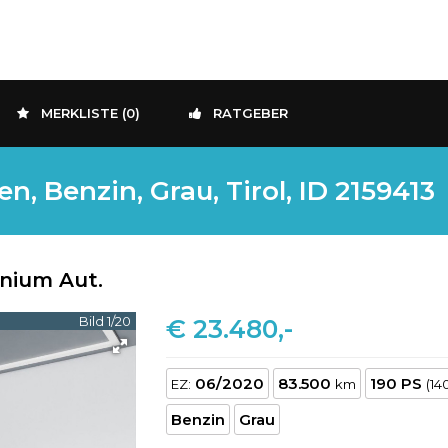
MERKLISTE (
0
)
RATGEBER
 Benzin, Grau, Tirol, ID 2159413
nium Aut.
Bild 1/20
€ 23.480,-
06/2020
83.500
190 PS
EZ:
km
(14
Benzin
Grau