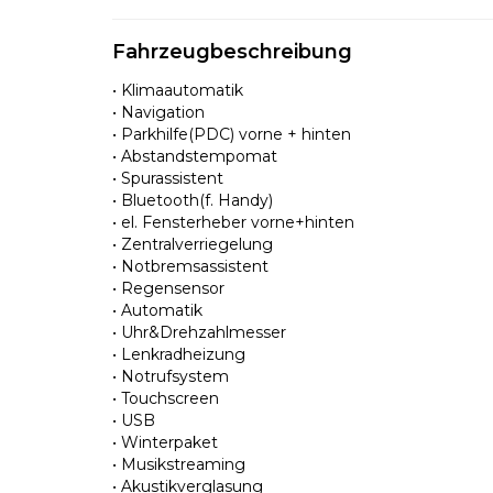
Fahrzeugbeschreibung
• Klimaautomatik
• Navigation
• Parkhilfe(PDC) vorne + hinten
• Abstandstempomat
• Spurassistent
• Bluetooth(f. Handy)
• el. Fensterheber vorne+hinten
• Zentralverriegelung
• Notbremsassistent
• Regensensor
• Automatik
• Uhr&Drehzahlmesser
• Lenkradheizung
• Notrufsystem
• Touchscreen
• USB
• Winterpaket
• Musikstreaming
• Akustikverglasung