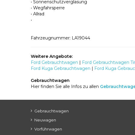
• Sonnenschutzverglasung
• Wegfahrsperre
• Allrad
•
Fahrzeugnummer: LA19044
Weitere Angebote:
Ford Gebrauchtwagen
|
Ford Gebrauchtwagen Tir
Ford Kuga Gebrauchtwagen
|
Ford Kuga Gebrauc
Gebrauchtwagen
Hier finden Sie alle Infos zu allen
Gebrauchtwag
Gebrauchtwagen
Neuwagen
Vorführwagen