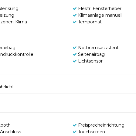
olenkung
Elektr. Fensterheber
heizung
Klimaanlage manuell
zonen-Klima
Tempomat
erairbag
Notbremsassistent
endruckkontrolle
Seitenairbag
Lichtsensor
hrlicht
tooth
Freisprecheinrichtung
Anschluss
Touchscreen