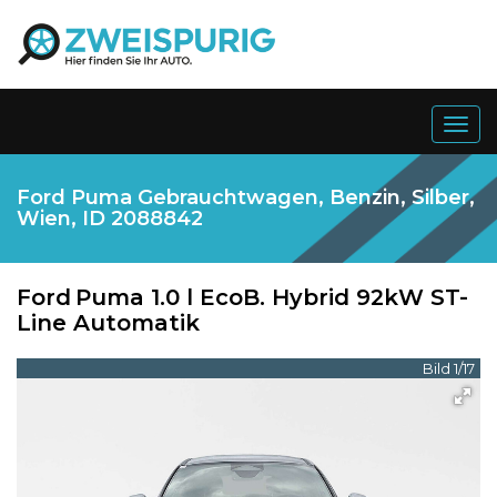
Togg
navig
Ford Puma Gebrauchtwagen, Benzin, Silber,
Wien, ID 2088842
Ford
Puma 1.0 l EcoB. Hybrid 92kW ST-
Line Automatik
Bild 1/17