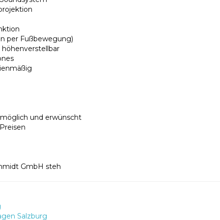
projektion
nktion
fnen per Fußbewegung)
l höhenverstellbar
ones
rienmäßig
t möglich und erwünscht
 Preisen
Schmidt GmbH steh
g
agen Salzburg