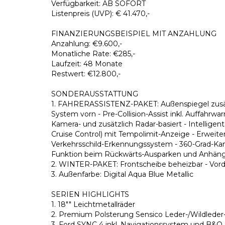
Verfügbarkeit: AB SOFORT
Listenpreis (UVP): € 41.470,-
FINANZIERUNGSBEISPIEL MIT ANZAHLUNG
Anzahlung: €9.600,-
Monatliche Rate: €285,-
Laufzeit: 48 Monate
Restwert: €12.800,-
SONDERAUSSTATTUNG
1. FAHRERASSISTENZ-PAKET: Außenspiegel zusätzl
System vorn - Pre-Collision-Assist inkl. Auffahr
Kamera- und zusätzlich Radar-basiert - Intelligen
Cruise Control) mit Tempolimit-Anzeige - Erweitert
Verkehrsschild-Erkennungssystem - 360-Grad-Kamer
Funktion beim Rückwärts-Ausparken und Anhän
2. WINTER-PAKET: Frontscheibe beheizbar - Vorder
3. Außenfarbe: Digital Aqua Blue Metallic
SERIEN HIGHLIGHTS
1. 18"" Leichtmetallräder
2. Premium Polsterung Sensico Leder-/Wildleder-O
3. Ford SYNC 4 inkl. Navigationssystem und B&