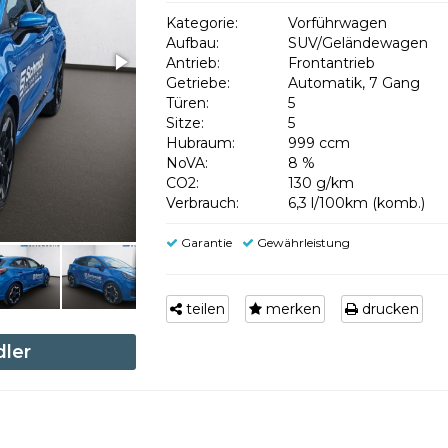
Kategorie:
Vorführwagen
Aufbau:
SUV/Geländewagen
Antrieb:
Frontantrieb
Getriebe:
Automatik, 7 Gang
Türen:
5
Sitze:
5
Hubraum:
999 ccm
NoVA:
8 %
CO2:
130 g/km
Verbrauch:
6,3 l/100km (komb.)
Garantie
Gewährleistung
teilen
merken
drucken
dler