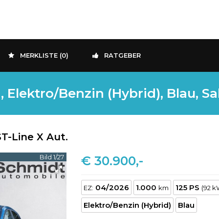
MERKLISTE (
0
)
RATGEBER
lektro/Benzin (Hybrid), Blau, Sa
T-Line X Aut.
Bild 1/27
€ 30.900,-
04/2026
1.000
125 PS
EZ:
km
(92 k
Elektro/Benzin (Hybrid)
Blau