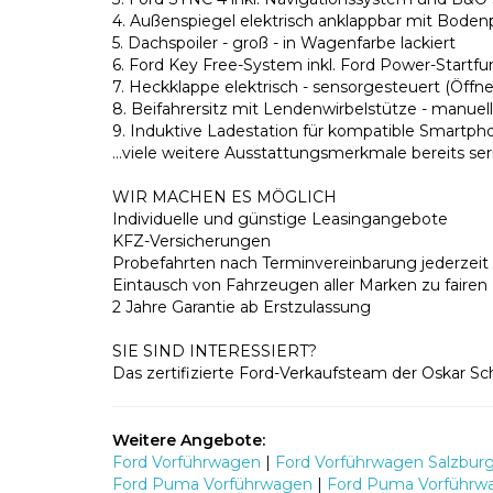
4. Außenspiegel elektrisch anklappbar mit Boden
5. Dachspoiler - groß - in Wagenfarbe lackiert
6. Ford Key Free-System inkl. Ford Power-Startfu
7. Heckklappe elektrisch - sensorgesteuert (Öf
8. Beifahrersitz mit Lendenwirbelstütze - manuel
9. Induktive Ladestation für kompatible Smartph
…viele weitere Ausstattungsmerkmale bereits se
WIR MACHEN ES MÖGLICH
Individuelle und günstige Leasingangebote
KFZ-Versicherungen
Probefahrten nach Terminvereinbarung jederzei
Eintausch von Fahrzeugen aller Marken zu fairen
2 Jahre Garantie ab Erstzulassung
SIE SIND INTERESSIERT?
Das zertifizierte Ford-Verkaufsteam der Oskar 
Weitere Angebote:
Ford Vorführwagen
|
Ford Vorführwagen Salzbur
Ford Puma Vorführwagen
|
Ford Puma Vorführw