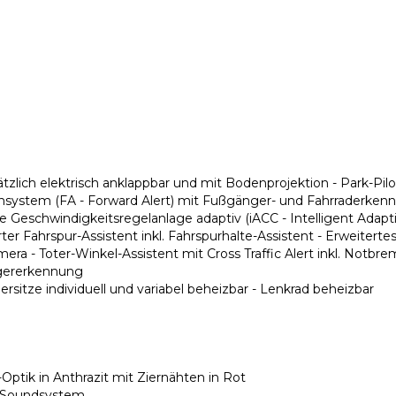
ich elektrisch anklappbar und mit Bodenprojektion - Park-Pilo
warnsystem (FA - Forward Alert) mit Fußgänger- und Fahrraderken
te Geschwindigkeitsregelanlage adaptiv (iACC - Intelligent Adapt
er Fahrspur-Assistent inkl. Fahrspurhalte-Assistent - Erweiterte
a - Toter-Winkel-Assistent mit Cross Traffic Alert inkl. Notbre
gererkennung
sitze individuell und variabel beheizbar - Lenkrad beheizbar
ptik in Anthrazit mit Ziernähten in Rot
O Soundsystem